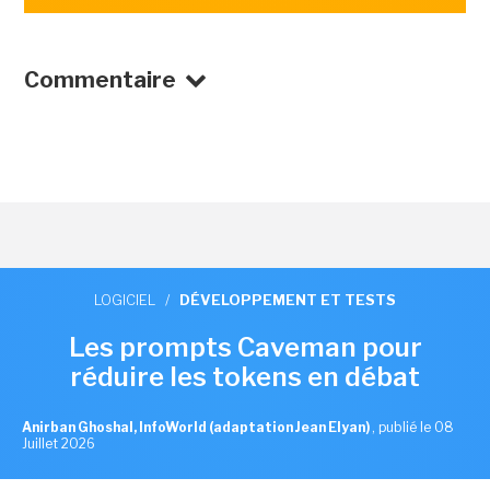
Commentaire
LOGICIEL
/
DÉVELOPPEMENT ET TESTS
Les prompts Caveman pour
réduire les tokens en débat
Anirban Ghoshal, InfoWorld (adaptation Jean Elyan)
,
publié le 08
Juillet 2026