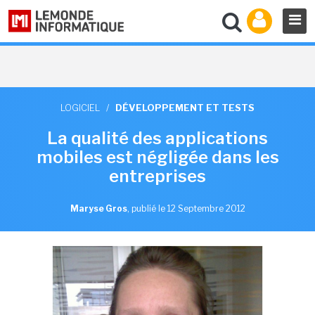
LOGICIEL
/
DÉVELOPPEMENT ET TESTS
La qualité des applications
mobiles est négligée dans les
entreprises
Maryse Gros
,
publié le 12 Septembre 2012