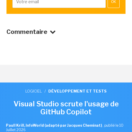
OK
Commentaire
LOGICIEL
/
DÉVELOPPEMENT ET TESTS
Visual Studio scrute l'usage de
GitHub Copilot
Paull Krill, InfoWorld (adapté par Jacques Cheminat)
,
publié le 10
Juillet 2026