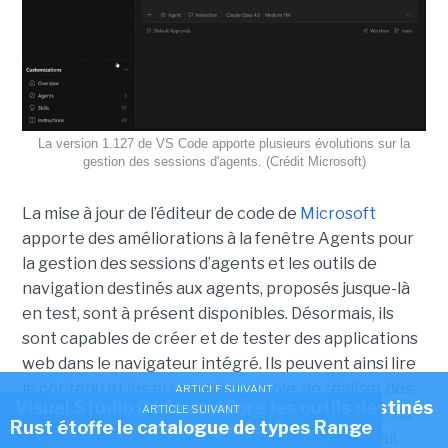
La version 1.127 de VS Code apporte plusieurs évolutions sur la
gestion des sessions d'agents. (Crédit Microsoft)
La mise à jour de l’éditeur de code de
Microsoft
apporte des améliorations à la fenêtre Agents pour
la gestion des sessions d’agents et les outils de
navigation destinés aux agents, proposés jusque-là
en test, sont à présent disponibles. Désormais, ils
sont capables de créer et de tester des applications
web dans le navigateur intégré. Ils peuvent ainsi lire
le contenu et les erreurs de console, de réaliser des
ARTICLE SUIVANT
Visual Studio Code améliore les outils destinés
ARTICLE SUIVANT
captures d’écran, ainsi que de sélectionner, saisir du
Rust étoffe le catalogue de types Range
aux agents IA
texte et naviguer pour vérifier leur propre travail.