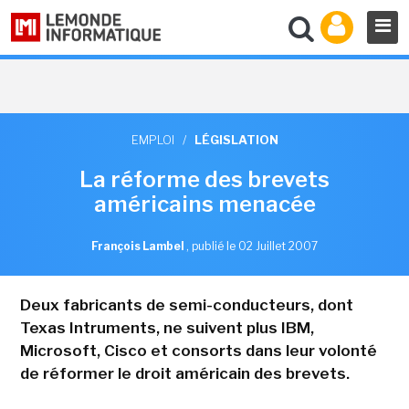
EMPLOI
/
LÉGISLATION
La réforme des brevets
américains menacée
François Lambel
,
publié le 02 Juillet 2007
Deux fabricants de semi-conducteurs, dont
Texas Intruments, ne suivent plus IBM,
Microsoft, Cisco et consorts dans leur volonté
de réformer le droit américain des brevets.