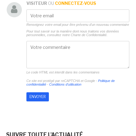
VISITEUR
OU
CONNECTEZ-VOUS
Renseignez votre email pour être prévenu d'un nouveau commentaire
Pour tout savoir sur la manière dont nous traitons vos données
personnelles, consultez notre
Charte de Confidentialité.
Le code HTML est interdit dans les commentaires
Ce site est protégé par reCAPTCHA et Google -
Politique de
confidentialité
-
Conditions d'utilisation
SUIVRE TOUTE L'ACTUALITÉ