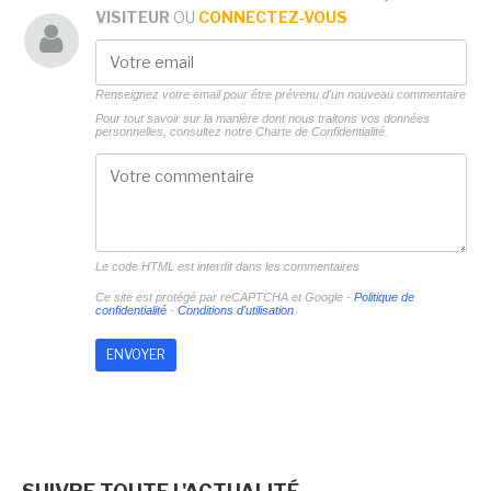
VISITEUR
OU
CONNECTEZ-VOUS
Renseignez votre email pour être prévenu d'un nouveau commentaire
Pour tout savoir sur la manière dont nous traitons vos données
personnelles, consultez notre
Charte de Confidentialité.
Le code HTML est interdit dans les commentaires
Ce site est protégé par reCAPTCHA et Google -
Politique de
confidentialité
-
Conditions d'utilisation