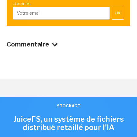
abonnés
OK
Commentaire
STOCKAGE
JuiceFS, un système de fichiers
distribué retaillé pour l'IA