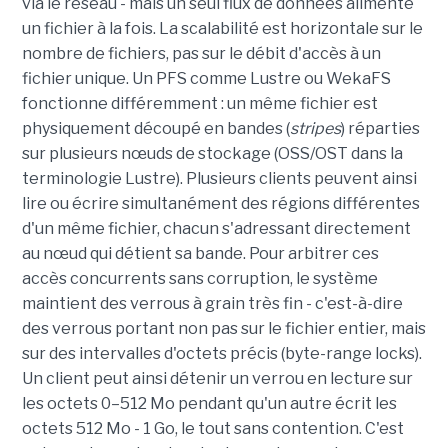
via le réseau - mais un seul flux de données alimente
un fichier à la fois. La scalabilité est horizontale sur le
nombre de fichiers, pas sur le débit d'accès à un
fichier unique. Un PFS comme Lustre ou WekaFS
fonctionne différemment : un même fichier est
physiquement découpé en bandes (
stripes
) réparties
sur plusieurs nœuds de stockage (OSS/OST dans la
terminologie Lustre). Plusieurs clients peuvent ainsi
lire ou écrire simultanément des régions différentes
d'un même fichier, chacun s'adressant directement
au nœud qui détient sa bande. Pour arbitrer ces
accès concurrents sans corruption, le système
maintient des verrous à grain très fin - c'est-à-dire
des verrous portant non pas sur le fichier entier, mais
sur des intervalles d'octets précis (byte-range locks).
Un client peut ainsi détenir un verrou en lecture sur
les octets 0–512 Mo pendant qu'un autre écrit les
octets 512 Mo - 1 Go, le tout sans contention. C'est