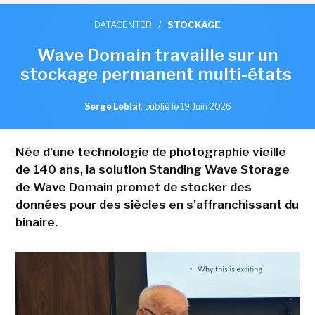
DATACENTER
/
STOCKAGE
Wave Domain travaille sur un
stockage permanent multi-états
Serge Leblal
,
publié le 19 Juin 2026
Née d'une technologie de photographie vieille
de 140 ans, la solution Standing Wave Storage
de Wave Domain promet de stocker des
données pour des siècles en s'affranchissant du
binaire.