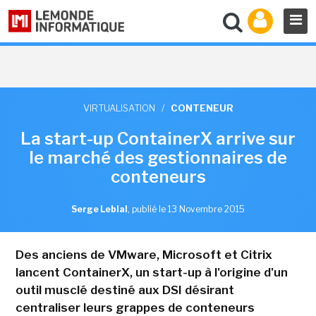
VIRTUALISATION
/
CONTENEUR
La start-up ContainerX arrive sur
le marché des gestionnaires de
conteneurs
Serge Leblal
,
publié le 13 Novembre 2015
Des anciens de VMware, Microsoft et Citrix
lancent ContainerX, un start-up à l'origine d'un
outil musclé destiné aux DSI désirant
centraliser leurs grappes de conteneurs