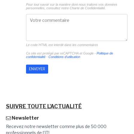
Pour tout savoir sur la manière dont nous traitons vos données
personnelles, consultez notre
Charte de Confidentialité.
Le code HTML est interdit dans les commentaires
Ce site est protégé par reCAPTCHA et Google -
Politique de
confidentialité
-
Conditions d'utilisation
SUIVRE TOUTE L'ACTUALITÉ
Newsletter
Recevez notre newsletter comme plus de 50 000
professionnels de l'IT!