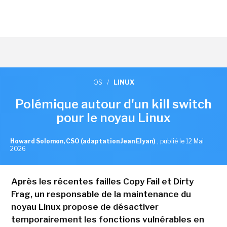
OS
/
LINUX
Polémique autour d'un kill switch
pour le noyau Linux
Howard Solomon, CSO (adaptation Jean Elyan)
,
publié le 12 Mai
2026
Après les récentes failles Copy Fail et Dirty
Frag, un responsable de la maintenance du
noyau Linux propose de désactiver
temporairement les fonctions vulnérables en