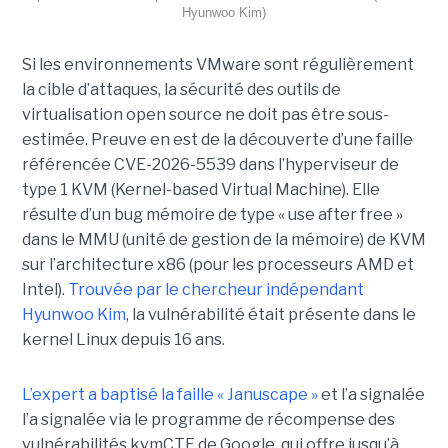
Hyunwoo Kim)
Si les environnements VMware sont régulièrement
la cible d’attaques, la sécurité des outils de
virtualisation open source ne doit pas être sous-
estimée. Preuve en est de la découverte d’une faille
référencée CVE-2026-5539 dans l’hyperviseur de
type 1 KVM (Kernel-based Virtual Machine). Elle
résulte d’un bug mémoire de type « use after free »
dans le MMU (unité de gestion de la mémoire) de KVM
sur l’architecture x86 (pour les processeurs AMD et
Intel).
Trouvée par le chercheur indépendant
Hyunwoo Kim
, la vulnérabilité était présente dans le
kernel Linux depuis 16 ans.
L’expert a baptisé la faille « Januscape »
et l’a signalée
l’a signalée via le programme de récompense des
vulnérabilités kvmCTF de Google, qui offre jusqu’à