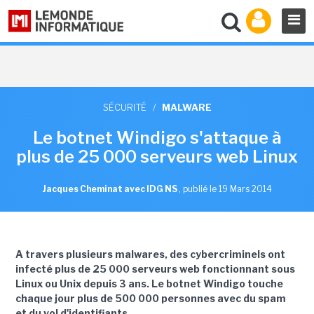
SÉCURITÉ
/
MALWARE
Le botnet Windigo s'attaque à
plus de 25 000 serveurs web Linux
Jacques Cheminat avec IDG NS
,
publié le 19 Mars 2014
A travers plusieurs malwares, des cybercriminels ont
infecté plus de 25 000 serveurs web fonctionnant sous
Linux ou Unix depuis 3 ans. Le botnet Windigo touche
chaque jour plus de 500 000 personnes avec du spam
et du vol d'identifiants.