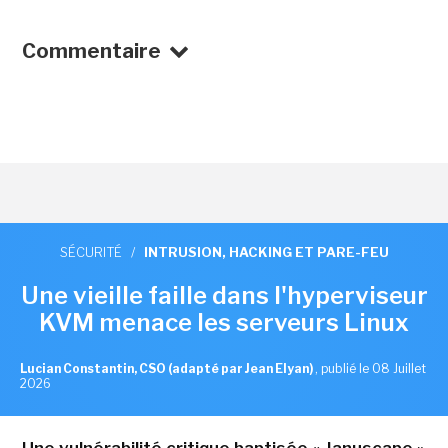
Commentaire
SÉCURITÉ
/
INTRUSION, HACKING ET PARE-FEU
Une vieille faille dans l'hyperviseur
KVM menace les serveurs Linux
Lucian Constantin, CSO (adapté par Jean Elyan)
,
publié le 08 Juillet
2026
Une vulnérabilité critique baptisée « Januscape »