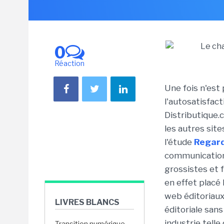
0
Réaction
Une fois n'est
l'autosatisfac
Distributique.
les autres sit
l'étude
Regard
communication
grossistes et 
en effet placé 
web éditoriaux 
LIVRES BLANCS
éditoriale san
industrie telle 
Transition numérique