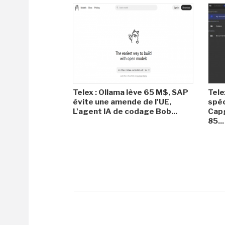
Telex : Ollama lève 65 M$, SAP
Tele
évite une amende de l'UE,
spéc
L'agent IA de codage Bob...
Capg
85...