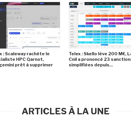
x : Scaleway rachète le
Telex : Skello lève 200 M€, L
ialiste HPC Qarnot,
Cnil a prononcé 23 sanction
emini prêt à supprimer
simplifiées depuis...
ARTICLES À LA UNE