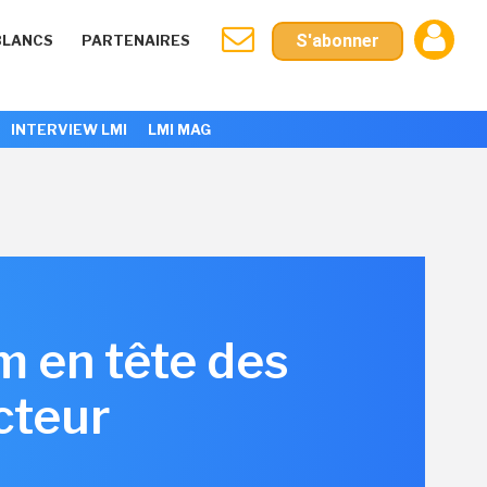
S'abonner
BLANCS
PARTENAIRES
INTERVIEW LMI
LMI MAG
m en tête des
cteur