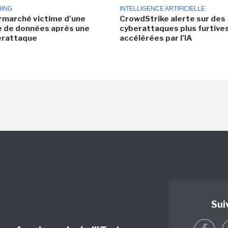
HING
INTELLIGENCE ARTIFICIELLE
rmarché victime d'une
CrowdStrike alerte sur des
e de données après une
cyberattaques plus furtives
erattaque
accélérées par l'IA
Sui