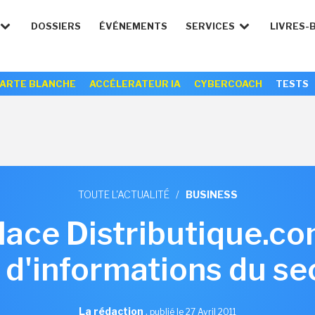
DOSSIERS
ÉVÉNEMENTS
SERVICES
LIVRES-
ARTE BLANCHE
ACCÉLERATEUR IA
CYBERCOACH
TESTS
TOUTE L'ACTUALITÉ
/
BUSINESS
lace Distributique.co
s d'informations du se
La rédaction
,
publié le 27 Avril 2011