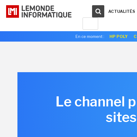
ACTUALITÉS
En ce moment :
HP POLY
C
Le channel p
site