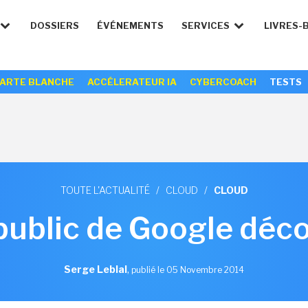
DOSSIERS
ÉVÉNEMENTS
SERVICES
LIVRES-
ARTE BLANCHE
ACCÉLERATEUR IA
CYBERCOACH
TESTS
TOUTE L'ACTUALITÉ
/
CLOUD
/
CLOUD
public de Google décol
Serge Leblal
,
publié le 05 Novembre 2014