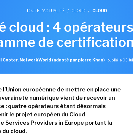
TOUTE L'ACTUALITÉ
/
CLOUD
/
CLOUD
 cloud : 4 opérateur
amme de certification
l Cooter, NetworkWorld (adapté par pierre Khan)
,
publié le 03 Ju
e l'Union européenne de mettre en place une
veraineté numérique vient de recevoir un
e : quatre opérateurs étant désormais
enir le projet européen du Cloud
re Services Providers in Europe portant la
 du cloud.