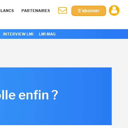
S'abonner
BLANCS
PARTENAIRES
INTERVIEW LMI
LMI MAG
le enfin ?