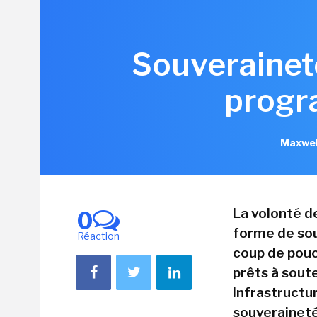
Souveraineté
progr
Maxwel
La volonté d
0
forme de sou
Réaction
coup de pouc
prêts à sout
Infrastructu
souveraineté