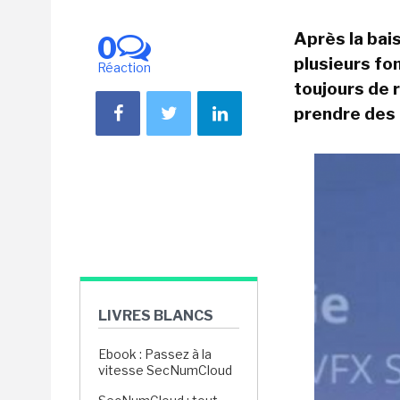
Après la bais
0
plusieurs fo
Réaction
toujours de 
prendre des 
LIVRES BLANCS
Ebook : Passez à la
vitesse SecNumCloud