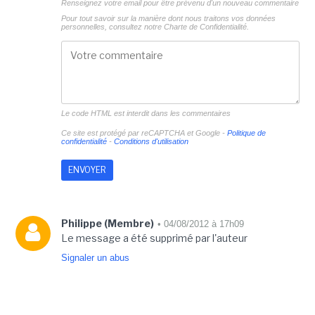
Renseignez votre email pour être prévenu d'un nouveau commentaire
Pour tout savoir sur la manière dont nous traitons vos données
personnelles, consultez notre
Charte de Confidentialité.
Le code HTML est interdit dans les commentaires
Ce site est protégé par reCAPTCHA et Google -
Politique de
confidentialité
-
Conditions d'utilisation
Philippe (Membre)
• 04/08/2012 à 17h09
Le message a été supprimé par l'auteur
Signaler un abus