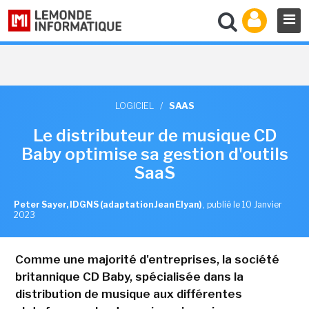
LOGICIEL
/
SAAS
Le distributeur de musique CD
Baby optimise sa gestion d'outils
SaaS
Peter Sayer, IDGNS (adaptation Jean Elyan)
,
publié le 10 Janvier
2023
Comme une majorité d'entreprises, la société
britannique CD Baby, spécialisée dans la
distribution de musique aux différentes