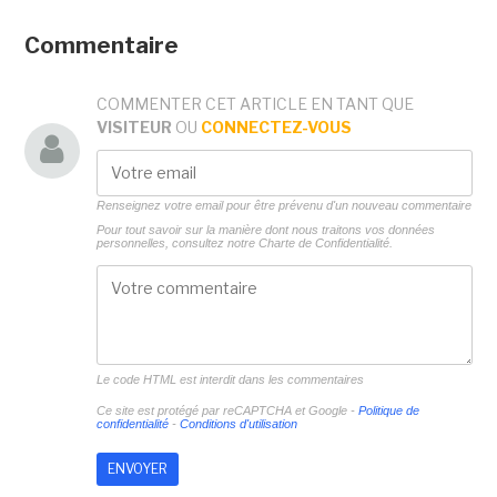
Commentaire
COMMENTER CET ARTICLE EN TANT QUE
VISITEUR
OU
CONNECTEZ-VOUS
Renseignez votre email pour être prévenu d'un nouveau commentaire
Pour tout savoir sur la manière dont nous traitons vos données
personnelles, consultez notre
Charte de Confidentialité.
Le code HTML est interdit dans les commentaires
Ce site est protégé par reCAPTCHA et Google -
Politique de
confidentialité
-
Conditions d'utilisation