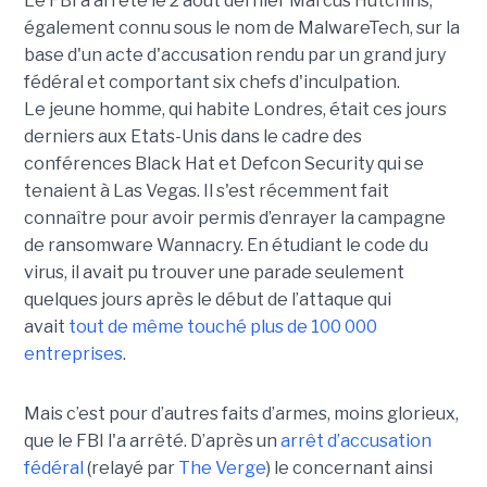
Le FBI a arrêté le 2 août dernier Marcus Hutchins,
également connu sous le nom de MalwareTech, sur la
base d'un acte d'accusation rendu par un grand jury
fédéral et comportant six chefs d'inculpation.
Le jeune homme, qui habite Londres, était ces jours
derniers aux Etats-Unis dans le cadre des
conférences Black Hat et Defcon Security qui se
tenaient à Las Vegas. Il s'est récemment fait
connaître pour avoir permis d’enrayer la campagne
de ransomware Wannacry. En étudiant le code du
virus, il avait pu trouver une parade seulement
quelques jours après le début de l’attaque qui
avait
tout de même touché plus de 100 000
entreprises
.
Mais c’est pour d’autres faits d’armes, moins glorieux,
que le FBI l'a arrêté. D’après un
arrêt d’accusation
fédéral
(relayé par
The Verge
) le concernant ainsi