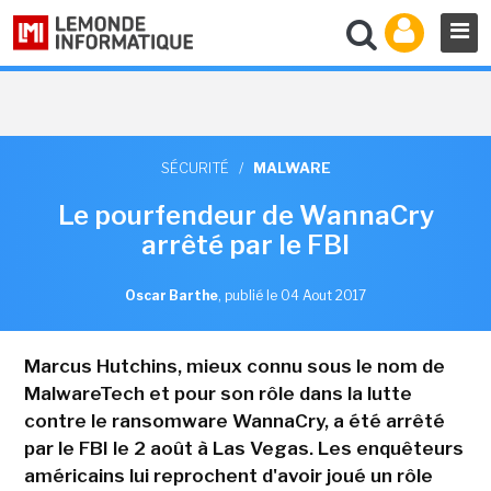
SÉCURITÉ
/
MALWARE
Le pourfendeur de WannaCry
arrêté par le FBI
Oscar Barthe
,
publié le 04 Aout 2017
Marcus Hutchins, mieux connu sous le nom de
MalwareTech et pour son rôle dans la lutte
contre le ransomware WannaCry, a été arrêté
par le FBI le 2 août à Las Vegas. Les enquêteurs
américains lui reprochent d'avoir joué un rôle