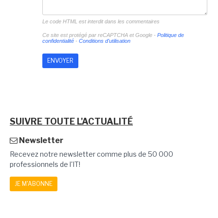
Le code HTML est interdit dans les commentaires
Ce site est protégé par reCAPTCHA et Google -
Politique de
confidentialité
-
Conditions d'utilisation
SUIVRE TOUTE L'ACTUALITÉ
Newsletter
Recevez notre newsletter comme plus de 50 000
professionnels de l'IT!
JE M'ABONNE