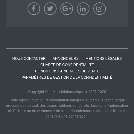
NOUS CONTACTER
ANNONCEURS
MENTIONS LÉGALES
CHARTE DE CONFIDENTIALITÉ
CONDITIONS GÉNÉRALES DE VENTE
PARAMÈTRES DE GESTION DE LA CONFIDENTIALITÉ
Copyright © LeMondeInformatique.fr 1997-2026
Toute reproduction ou représentation intégrale ou partielle, par quelque
procédé que ce soit, des pages publiées sur ce site, faite sans l'autorisation
de l'éditeur ou du webmaster du site LeMondeInformatique.fr est illicite et
constitue une contrefaçon.