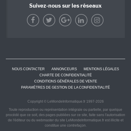
Suivez-nous sur les réseaux
NOUS CONTACTER
ANNONCEURS
MENTIONS LÉGALES
CHARTE DE CONFIDENTIALITÉ
CONDITIONS GÉNÉRALES DE VENTE
PARAMÈTRES DE GESTION DE LA CONFIDENTIALITÉ
Copyright © LeMondeInformatique.fr 1997-2026
Toute reproduction ou représentation intégrale ou partielle, par quelque
procédé que ce soit, des pages publiées sur ce site, faite sans l'autorisation
de l'éditeur ou du webmaster du site LeMondeInformatique.fr est illicite et
constitue une contrefaçon.