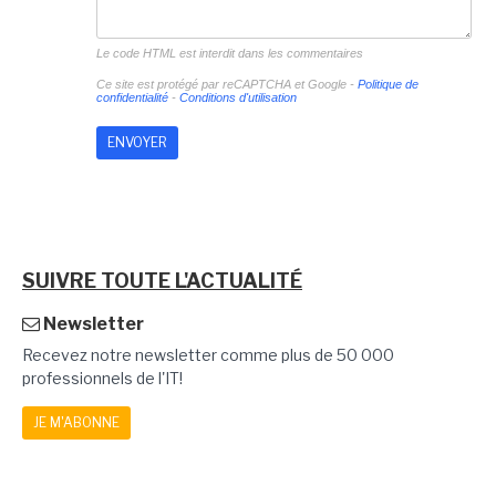
Le code HTML est interdit dans les commentaires
Ce site est protégé par reCAPTCHA et Google -
Politique de
confidentialité
-
Conditions d'utilisation
SUIVRE TOUTE L'ACTUALITÉ
Newsletter
Recevez notre newsletter comme plus de 50 000
professionnels de l'IT!
JE M'ABONNE