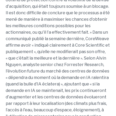
d'acquisition, qui était toujours soumise à un blocage.
Il est donc difficile de conclure que le processus a été
mené de manière à maximiser les chances d'obtenir
les meilleures conditions possibles pour les
actionnaires, ou qu'il l'a effectivement fait. » Dans un
communiqué publié la semaine dernière,
CoreWeave
affirme
avoir « indiqué clairement à
Core
Scientific et
publiquement
»
,
qu’elle ne
modifier
ai
t
pas
son
offre,
«
que
c’était
la meilleure et la dernière
»
. Selon Alvin
Nguyen, analyste senior chez
Forrester
Research
,
l'évolution future du marché des centres de données
« dépendra du moment où la demande en IA ralentira
(quand la bulle d’IA éclatera) », ajoutant que « si la
demande en IA se
maintenait
, les prix continueront
d'augmenter et les centres de données évolueront
par rapport à leur localisation (des climats plus frais,
l’accès à l'eau, beaucoup d'espace, éloignement), à