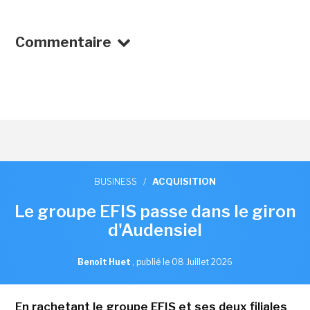
Commentaire
BUSINESS
/
ACQUISITION
Le groupe EFIS passe dans le giron
d'Audensiel
Benoît Huet
,
publié le 08 Juillet 2026
En rachetant le groupe EFIS et ses deux filiales