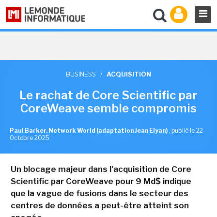
BUSINESS
/
ACQUISITION
Le rachat de Core Scientific par
CoreWeave semble compromis
Paul Barker, Network World (adaptation Jean Elyan)
,
publié le 22
Octobre 2025
Un blocage majeur dans l'acquisition de Core
Scientific par CoreWeave pour 9 Md$ indique
que la vague de fusions dans le secteur des
centres de données a peut-être atteint son