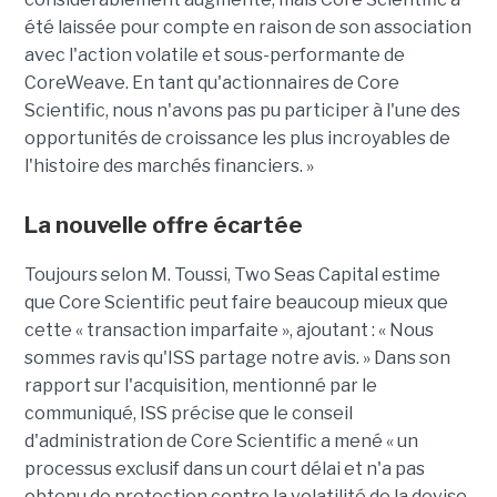
été laissée pour compte en raison de son association
avec l'action volatile et
sous-performante
de
CoreWeave
. En tant qu'actionnaires de
Core
Scientific, nous n'avons pas pu participer à l'une des
opportunités de croissance les plus incroyables de
l'histoire des marchés financiers. »
La nouvelle offre écartée
Toujours selon
M.
Toussi
,
Two
Seas
Capital estime
que
Core
Scientific peut faire beaucoup mieux que
cette « transaction imparfaite », ajoutant : « Nous
sommes ravis qu'ISS partage notre avis. »
D
ans son
rapport sur l'acquisition
,
mentionné par le
communiqué,
ISS
précise
que le conseil
d'administration de
Core
Scientific
a
mené « un
processus exclusif dans un court délai et n'a
pas
obtenu de protection contre la volatilité de la devise