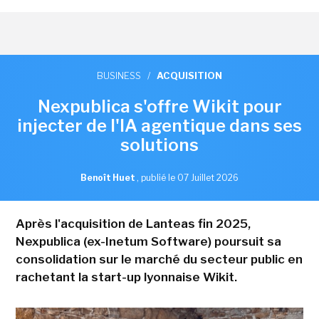
BUSINESS
/
ACQUISITION
Nexpublica s'offre Wikit pour
injecter de l'IA agentique dans ses
solutions
Benoît Huet
,
publié le 07 Juillet 2026
Après l'acquisition de Lanteas fin 2025,
Nexpublica (ex-Inetum Software) poursuit sa
consolidation sur le marché du secteur public en
rachetant la start-up lyonnaise Wikit.