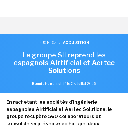
BUSINESS
/
ACQUISITION
Le groupe SII reprend les
espagnols Airtificial et Aertec
Solutions
Benoît Huet
,
publié le 08 Juillet 2026
En rachetant les sociétés d'ingénierie
espagnoles Airtificial et Aertec Solutions, le
groupe récupère 560 collaborateurs et
consolide sa présence en Europe, deux