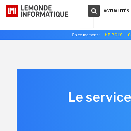
ACTUALITÉS
En ce moment :
HP POLY
C
Le service