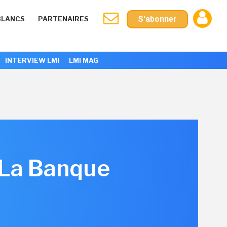
S'abonner
BLANCS
PARTENAIRES
INTERVIEW LMI
LMI MAG
à La Banque