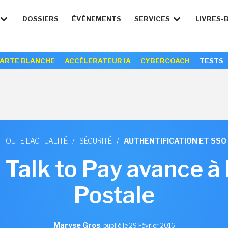
DOSSIERS
ÉVÉNEMENTS
SERVICES
LIVRES-
ARTE BLANCHE
ACCÉLERATEUR IA
CYBERCOACH
TESTS
TOUTE L'ACTUALITÉ
/
SÉCURITÉ
/
AUTHENTIFICATION ET SSO
 Talk to Pay avance 
Postale
Maryse Gros
,
publié le 29 Février 2016