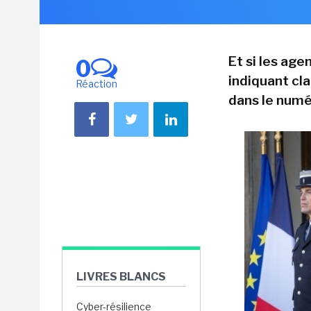
Et si les age
0
indiquant cl
Réaction
dans le numér
LIVRES BLANCS
Cyber-résilience