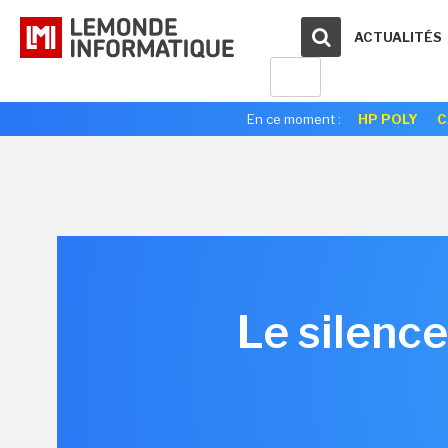
ACTUALITÉS
En ce moment :
HP POLY
C
Le silenc