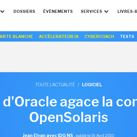
DOSSIERS
ÉVÉNEMENTS
SERVICES
LIVRES-
ARTE BLANCHE
ACCÉLERATEUR IA
CYBERCOACH
TESTS
TOUTE L'ACTUALITÉ
/
LOGICIEL
e d'Oracle agace la 
OpenSolaris
Jean Elyan avec IDG NS
,
publié le 16 Avril 2010