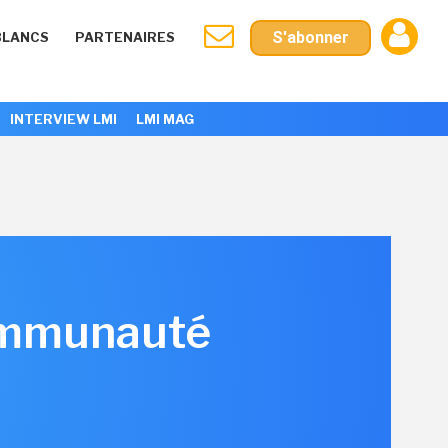
S'abonner
BLANCS
PARTENAIRES
INTERVIEW LMI
LMI MAG
communauté