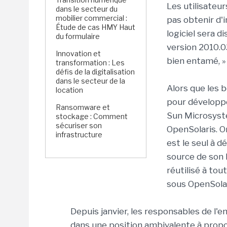
Les utilisateur
dans le secteur du
mobilier commercial :
pas obtenir d'i
Étude de cas HMY Haut
logiciel sera d
du formulaire
version 2010.03
Innovation et
bien entamé, »
transformation : Les
défis de la digitalisation
dans le secteur de la
Alors que les 
location
pour développe
Ransomware et
Sun Microsyst
stockage : Comment
sécuriser son
OpenSolaris. Or
infrastructure
est le seul à d
source de son l
réutilisé à to
sous OpenSolar
Depuis janvier, les responsables de l'e
dans une position ambivalente à prop