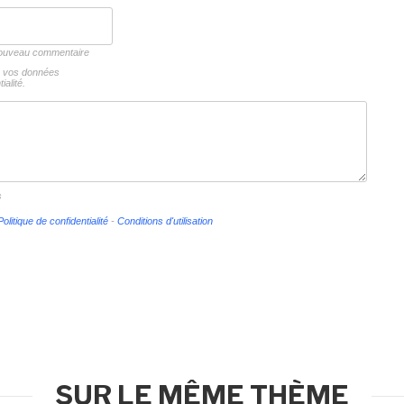
 nouveau commentaire
ns vos données
ialité.
s
Politique de confidentialité
-
Conditions d'utilisation
SUR LE MÊME THÈME