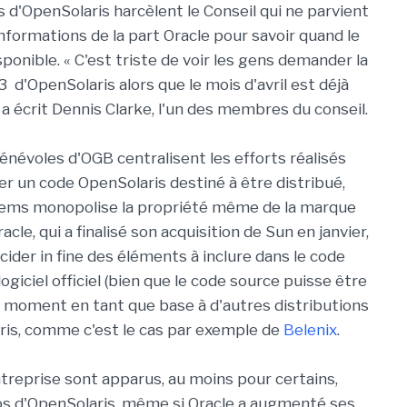
s d'OpenSolaris harcèlent le Conseil qui ne parvient
nformations de la part Oracle pour savoir quand le
isponible. « C'est triste de voir les gens demander la
 d'OpenSolaris alors que le mois d'avril est déjà
 a écrit Dennis Clarke, l'un des membres du conseil.
bénévoles d'OGB centralisent les efforts réalisés
r un code OpenSolaris destiné à être distribué,
ems monopolise la propriété même de la marque
acle, qui a finalisé son acquisition de Sun en janvier,
écider in fine des éléments à inclure dans le code
ogiciel officiel (bien que le code source puisse être
ut moment en tant que base à d'autres distributions
is, comme c'est le cas par exemple de
Belenix
.
ntreprise sont apparus, au moins pour certains,
os d'OpenSolaris, même si Oracle a augmenté ses