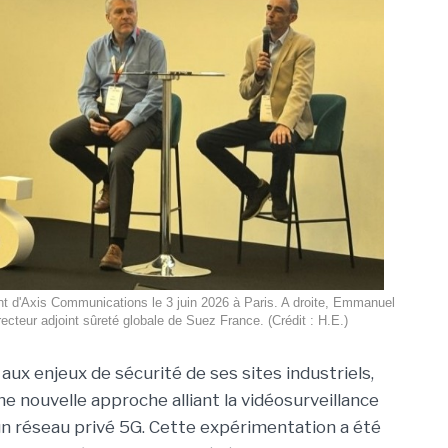
nt d'Axis Communications le 3 juin 2026 à Paris. A droite, Emmanuel
recteur adjoint sûreté globale de Suez France. (Crédit : H.E.)
aux enjeux de sécurité de ses sites industriels,
e nouvelle approche alliant la vidéosurveillance
 un réseau privé 5G. Cette expérimentation a été