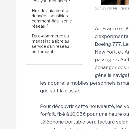
les cybermenaces ?
Sur un vol Air Franc
Flux de paiement et
données sensibles :
comment fiabiliser le
réseau ?
Air France et 
Du e-commerce au
d'expérimentat
magasin : la fibre au
Boeing 777. Le
service d'un réseau
performant
New York et Am
passagers Air 
échanger des S
gêne la navigat
les appareils mobiles personnels (smar
que soit la classe.
Pour découvrir cette nouveauté, les v
forfait, fixé à 10,95€ pour une heure o
téléphone portable sera facturé selon 