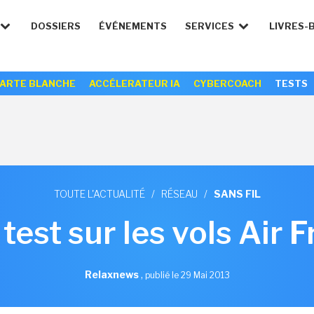
DOSSIERS
ÉVÉNEMENTS
SERVICES
LIVRES-
ARTE BLANCHE
ACCÉLERATEUR IA
CYBERCOACH
TESTS
TOUTE L'ACTUALITÉ
/
RÉSEAU
/
SANS FIL
 test sur les vols Air
Relaxnews
,
publié le 29 Mai 2013