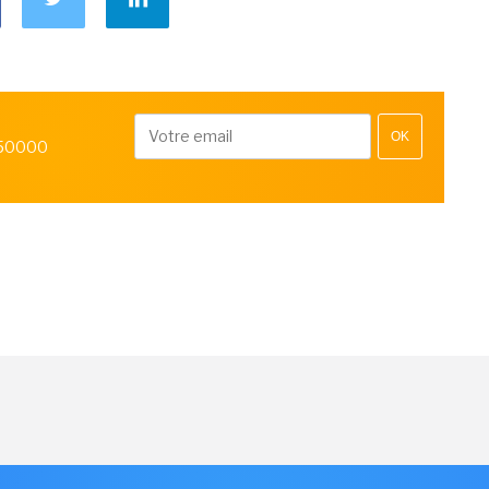
OK
 50000