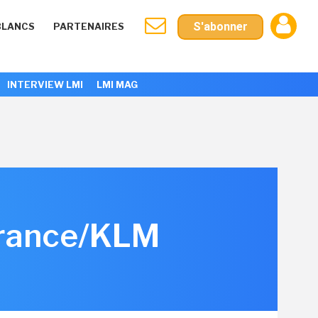
S'abonner
BLANCS
PARTENAIRES
INTERVIEW LMI
LMI MAG
 France/KLM