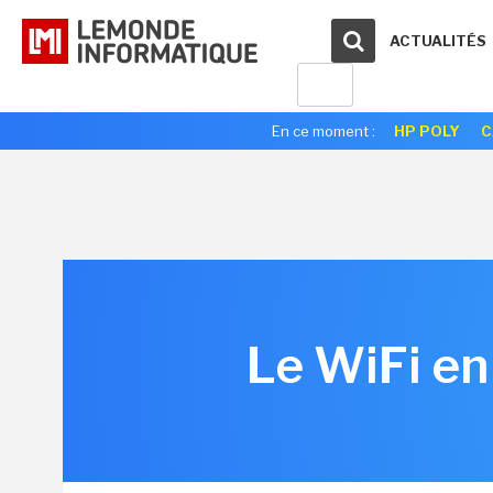
ACTUALITÉS
En ce moment :
HP POLY
C
Le WiFi en