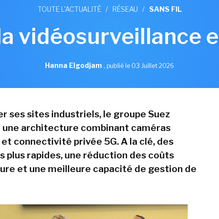
TOUTE L'ACTUALITÉ
/
RÉSEAU
/
SANS FIL
la vidéosurveillance 
Hanna Elgodjam
,
publié le 03 Juillet 2026
r ses sites industriels, le groupe Suez
 une architecture combinant caméras
 et connectivité privée 5G. A la clé, des
 plus rapides, une réduction des coûts
ture et une meilleure capacité de gestion de