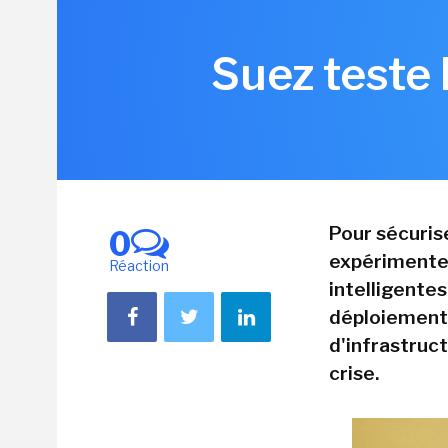
Suez teste 
Pour sécurise
0
expérimente
Réaction
intelligentes
déploiements
d'infrastruc
crise.