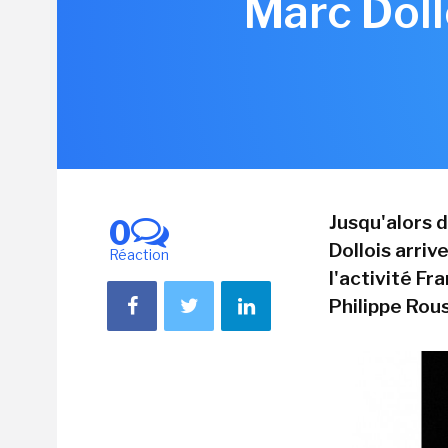
Marc Doll
Jusqu'alors 
0
Dollois arri
Réaction
l'activité Fr
Philippe Rouss