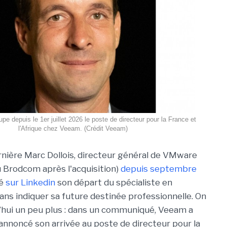
pe depuis le 1er juillet 2026 le poste de directeur pour la France et
l'Afrique chez Veeam. (Crédit Veeam)
nière Marc Dollois, directeur général de VMware
 Brodcom après l'acquisition)
depuis septembre
cé
sur Linkedin
son départ du spécialiste en
sans indiquer sa future destinée professionnelle. On
d’hui un peu plus : dans un communiqué, Veeam a
 annoncé son arrivée au poste de directeur pour la