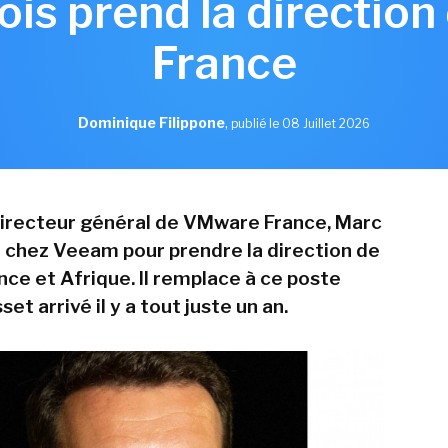
ois prend la directio
France
Dominique Filippone
,
publié le 08 Juillet 2026
directeur général de VMware France, Marc
ve chez Veeam pour prendre la direction de
ance et Afrique. Il remplace à ce poste
et arrivé il y a tout juste un an.