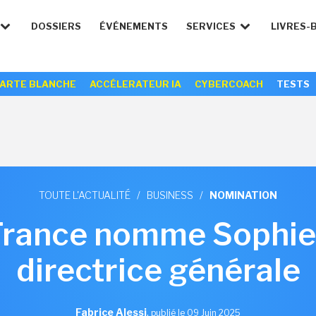
DOSSIERS
ÉVÉNEMENTS
SERVICES
LIVRES-
ARTE BLANCHE
ACCÉLERATEUR IA
CYBERCOACH
TESTS
TOUTE L'ACTUALITÉ
/
BUSINESS
/
NOMINATION
France nomme Sophie 
directrice générale
Fabrice Alessi
,
publié le 09 Juin 2025