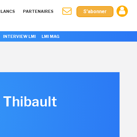
S'abonner
BLANCS
PARTENAIRES
INTERVIEW LMI
LMI MAG
Thibault