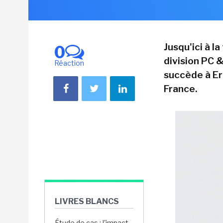
Jusqu'ici à l
0
division PC 
Réaction
succède à Eri
France.
LIVRES BLANCS
Étude de cas : l'impact