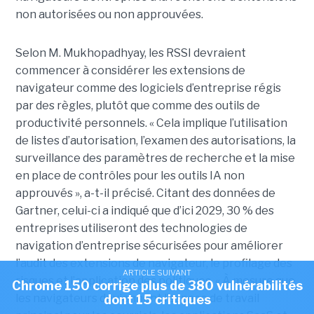
non autorisées ou non approuvées.
Selon M. Mukhopadhyay, les RSSI devraient
commencer à considérer les extensions de
navigateur comme des logiciels d’entreprise régis
par des règles, plutôt que comme des outils de
productivité personnels. « Cela implique l’utilisation
de listes d’autorisation, l’examen des autorisations, la
surveillance des paramètres de recherche et la mise
en place de contrôles pour les outils IA non
approuvés », a-t-il précisé. Citant des données de
Gartner, celui-ci a indiqué que d’ici 2029, 30 % des
entreprises utiliseront des technologies de
navigation d’entreprise sécurisées pour améliorer
l’audit des extensions de navigateur, le profilage des
ARTICLE SUIVANT
risques et l’application des politiques. « À mesure que
Chrome 150 corrige plus de 380 vulnérabilités
les navigateurs deviennent l’espace de travail
dont 15 critiques