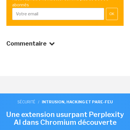
abonnés
OK
Commentaire
SÉCURITÉ
/
INTRUSION, HACKING ET PARE-FEU
Une extension usurpant Perplexity
AI dans Chromium découverte