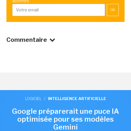
abonnés
OK
Commentaire
LOGICIEL
/
INTELLIGENCE ARTIFICIELLE
Google préparerait une puce IA
optimisée pour ses modèles
Gemini