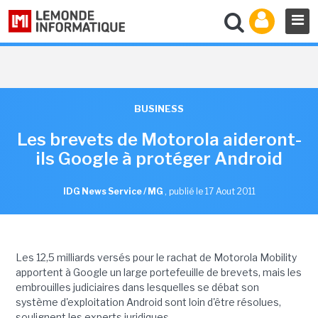
BUSINESS
Les brevets de Motorola aideront-
ils Google à protéger Android
IDG News Service / MG
,
publié le 17 Aout 2011
Les 12,5 milliards versés pour le rachat de Motorola Mobility
apportent à Google un large portefeuille de brevets, mais les
embrouilles judiciaires dans lesquelles se débat son
système d'exploitation Android sont loin d'être résolues,
soulignent les experts juridiques.