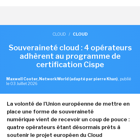
CLOUD
/
CLOUD
Souveraineté cloud : 4 opérateurs
adhèrent au programme de
certification Cispe
Maxwell Cooter, NetworkWorld (adapté par pierre Khan)
,
publié
le 03 Juillet 2026
La volonté de l'Union européenne de mettre en
place une forme de souveraineté
numérique vient de recevoir un coup de pouce :
quatre opérateurs étant désormais prêts à
soutenir le projet européen du Cloud