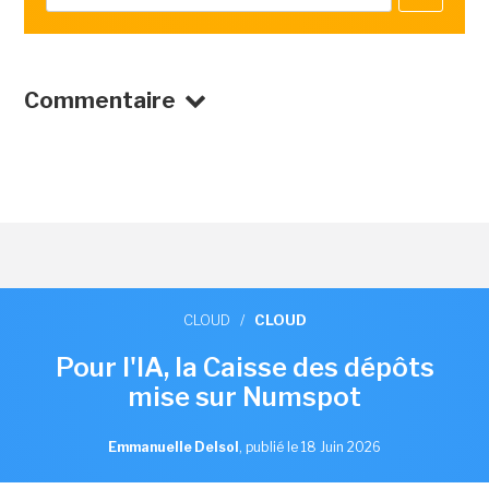
Commentaire
CLOUD
/
CLOUD
Pour l'IA, la Caisse des dépôts
mise sur Numspot
Emmanuelle Delsol
,
publié le 18 Juin 2026