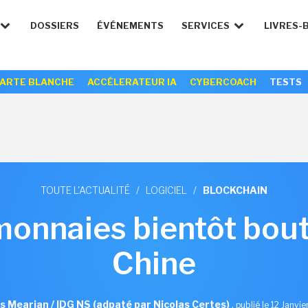
DOSSIERS
ÉVÉNEMENTS
SERVICES
LIVRES-
ARTE BLANCHE
ACCÉLERATEUR IA
CYBERCOACH
TESTS
TOUTE L'ACTUALITÉ
/
LOGICIEL
/
BLOCKCHAIN
monnaies bientôt bout
Chine
s Mearian / IDG NS (adpaté par Nicolas Certes)
,
publié le 12 Janvi