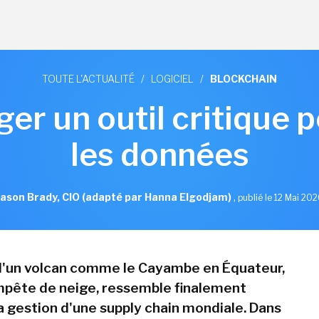
TOUTE L'ACTUALITÉ
/
LOGICIEL
/
BLOCKCHAIN
dger un outil critique 
les données
Jason Brady, CIO (adapté par Hanna Elgodjam)
,
publié le 12 Mai 20
d'un volcan comme le Cayambe en Équateur,
mpête de neige, ressemble finalement
a gestion d'une supply chain mondiale. Dans