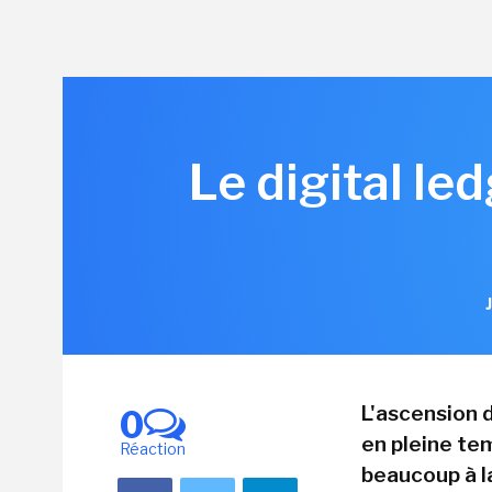
Le digital le
L'ascension 
0
en pleine te
Réaction
beaucoup à l