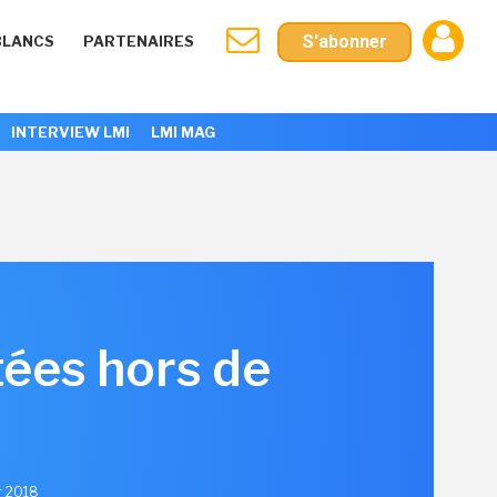
S'abonner
BLANCS
PARTENAIRES
INTERVIEW LMI
LMI MAG
ées hors de
er 2018