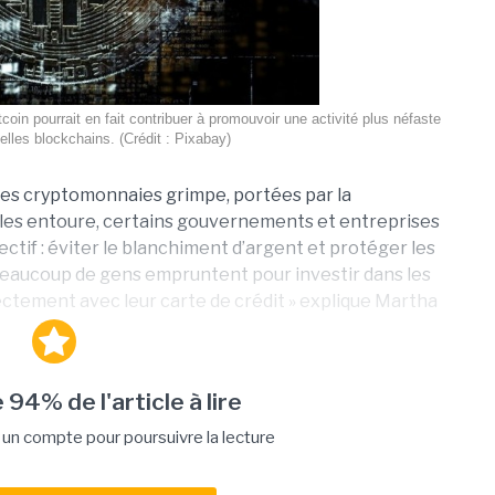
coin pourrait en fait contribuer à promouvoir une activité plus néfaste
elles blockchains. (Crédit : Pixabay)
tres cryptomonnaies grimpe, portées par la
i les entoure, certains gouvernements et entreprises
jectif : éviter le blanchiment d’argent et protéger les
Beaucoup de gens empruntent pour investir dans les
rectement avec leur carte de crédit » explique Martha
 94% de l'article à lire
n compte pour poursuivre la lecture