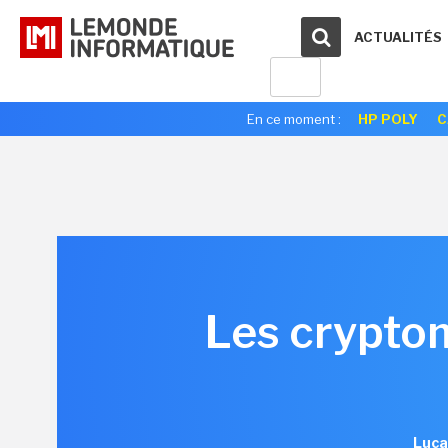
ACTUALITÉS
En ce moment :
HP POLY
C
Les crypto
Luca