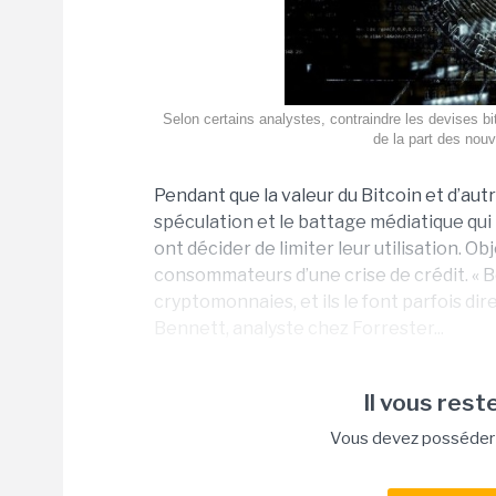
Selon certains analystes, contraindre les devises bit
de la part des nouv
Pendant que la valeur du Bitcoin et d’au
spéculation et le battage médiatique qu
ont décider de limiter leur utilisation. Ob
consommateurs d’une crise de crédit. « 
cryptomonnaies, et ils le font parfois di
Bennett, analyste chez Forrester...
Il vous reste
Vous devez posséder u