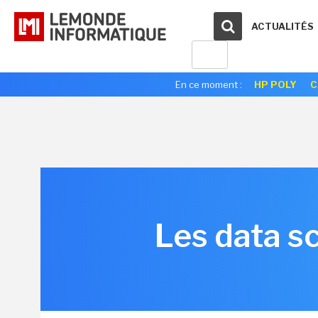
ACTUALITÉS
En ce moment :
HP POLY
C
Les data sc