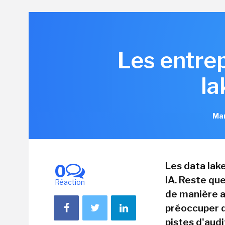
Les entrep
la
Mar
Les data lak
0
IA. Reste qu
Réaction
de manière a
préoccuper d
pistes d'aud