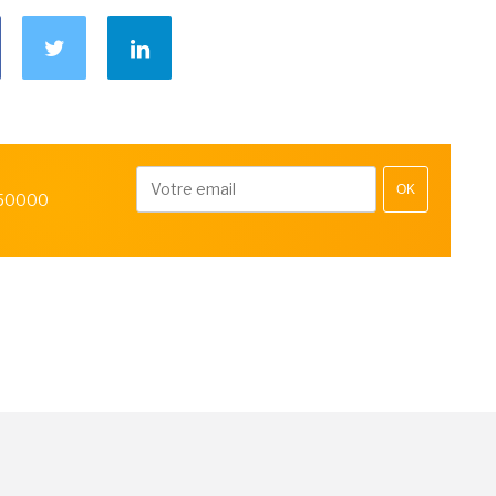
OK
 50000