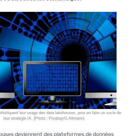
phistiquent leur usage des data lakehouses, pour en faire un socle de
leur stratégie IA. (Photo : Pixabay/G.Altmann)
houses deviennent des plateformes de données