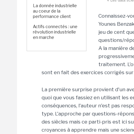
« Les data scie
La donnée industrielle
au coeur de la
Connaissez-vou
performance client
Younes Benzaki
Actifs connectés : une
jeu de cent qu
révolution industrielle
en marche
questions/répon
A la manière d
progressivemen
traitement. L'
sont en fait des exercices corrigés sur 
La première surprise provient d'un aver
quoi que vous fassiez en utilisant les 
conséquences, l'auteur n'est pas respo
type. L'approche par questions-répon
des siècles mais ce parti-pris est ici s
croyances à apprendre mais une scienc