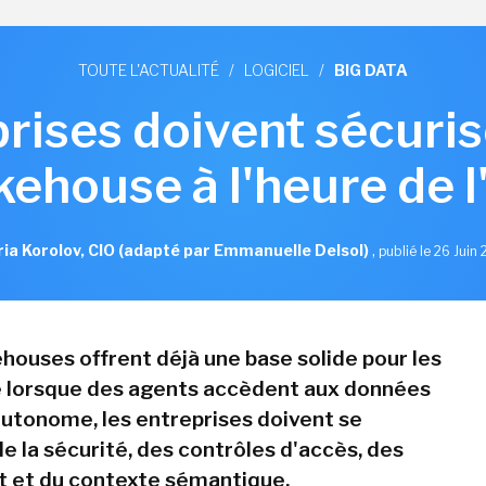
TOUTE L'ACTUALITÉ
/
LOGICIEL
/
BIG DATA
rises doivent sécuris
kehouse à l'heure de l
ia Korolov, CIO (adapté par Emmanuelle Delsol)
,
publié le 26 Juin
ehouses offrent déjà une base solide pour les
e lorsque des agents accèdent aux données
utonome, les entreprises doivent se
e la sécurité, des contrôles d'accès, des
it et du contexte sémantique.