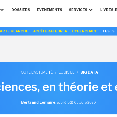
DOSSIERS
ÉVÉNEMENTS
SERVICES
LIVRES-
ARTE BLANCHE
ACCÉLERATEUR IA
CYBERCOACH
TESTS
TOUTE L'ACTUALITÉ
/
LOGICIEL
/
BIG DATA
iences, en théorie et
Bertrand Lemaire
,
publié le 21 Octobre 2020