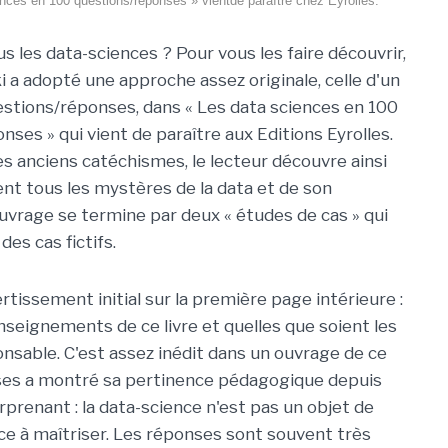
nces en 100 questions/réponses » vientde paraître chez Eyrolles.
s les data-sciences ? Pour vous les faire découvrir,
 a adopté une approche assez originale, celle d'un
estions/réponses, dans « Les data sciences en 100
ses » qui vient de paraître aux Editions Eyrolles.
es anciens catéchismes, le lecteur découvre ainsi
t tous les mystères de la data et de son
ouvrage se termine par deux « études de cas » qui
des cas fictifs.
tissement initial sur la première page intérieure :
enseignements de ce livre et quelles que soient les
nsable. C'est assez inédit dans un ouvrage de ce
ses a montré sa pertinence pédagogique depuis
urprenant : la data-science n'est pas un objet de
e à maîtriser. Les réponses sont souvent très