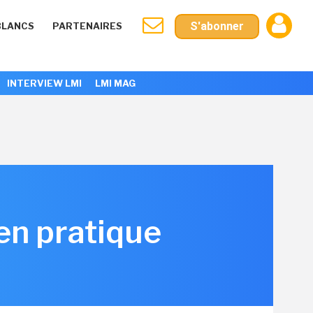
S'abonner
BLANCS
PARTENAIRES
INTERVIEW LMI
LMI MAG
 en pratique