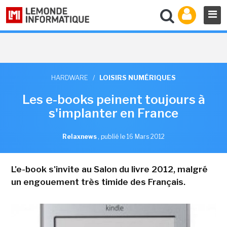
HARDWARE
/
LOISIRS NUMÉRIQUES
Les e-books peinent toujours à
s'implanter en France
Relaxnews
,
publié le 16 Mars 2012
L'e-book s'invite au Salon du livre 2012, malgré
un engouement très timide des Français.