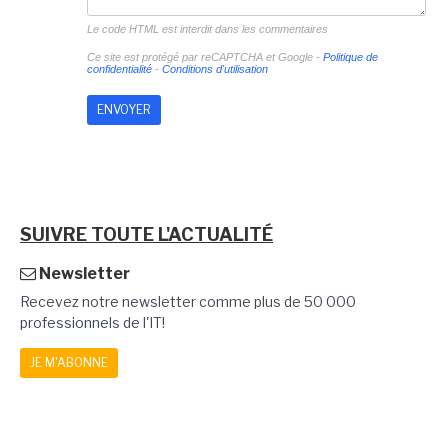
Le code HTML est interdit dans les commentaires
Ce site est protégé par reCAPTCHA et Google -
Politique de
confidentialité
-
Conditions d'utilisation
SUIVRE TOUTE L'ACTUALITÉ
Newsletter
Recevez notre newsletter comme plus de 50 000
professionnels de l'IT!
JE M'ABONNE