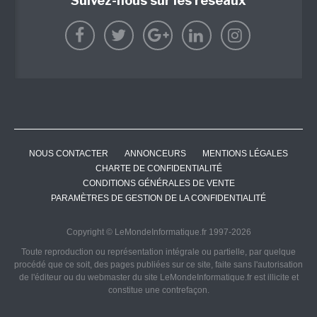
Suivez-nous sur les réseaux
NOUS CONTACTER
ANNONCEURS
MENTIONS LÉGALES
CHARTE DE CONFIDENTIALITÉ
CONDITIONS GÉNÉRALES DE VENTE
PARAMÈTRES DE GESTION DE LA CONFIDENTIALITÉ
Copyright © LeMondeInformatique.fr 1997-2026
Toute reproduction ou représentation intégrale ou partielle, par quelque
procédé que ce soit, des pages publiées sur ce site, faite sans l'autorisation
de l'éditeur ou du webmaster du site LeMondeInformatique.fr est illicite et
constitue une contrefaçon.