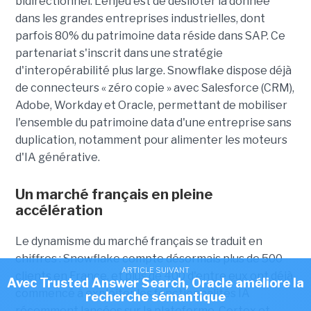
bidirectionnel. L'enjeu est de désiloter la donnée
dans les grandes entreprises industrielles, dont
parfois 80% du patrimoine data réside dans SAP. Ce
partenariat s'inscrit dans une stratégie
d'interopérabilité plus large. Snowflake dispose déjà
de connecteurs « zéro copie » avec Salesforce (CRM),
Adobe, Workday et Oracle, permettant de mobiliser
l'ensemble du patrimoine data d'une entreprise sans
duplication, notamment pour alimenter les moteurs
d'IA générative.
Un marché français en pleine
accélération
Le dynamisme du marché français se traduit en
chiffres : Snowflake compte désormais plus de 500
ARTICLE SUIVANT
clients en France, et plus de 400 d'entre eux ont déjà
Avec Trusted Answer Search, Oracle améliore la
commencé à exploiter les fonctionnalités IA
recherche sémantique
récemment lancées sur la plateforme, Cortex et