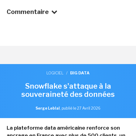
Commentaire
LOGICIEL
/
BIG DATA
Snowflake s'attaque à la
souveraineté des données
Serge Leblal
,
publié le 27 Avril 2026
La plateforme data américaine renforce son
ancrage en France avec plus de 500 clients, un