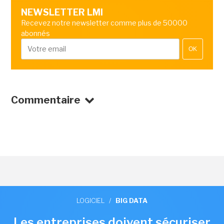
NEWSLETTER LMI
Recevez notre newsletter comme plus de 50000
abonnés
OK
Commentaire
LOGICIEL
/
BIG DATA
Les entreprises doivent sécuriser