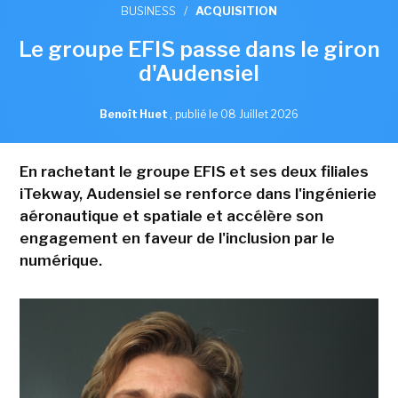
BUSINESS
/
ACQUISITION
Le groupe EFIS passe dans le giron
d'Audensiel
Benoît Huet
,
publié le 08 Juillet 2026
En rachetant le groupe EFIS et ses deux filiales
iTekway, Audensiel se renforce dans l'ingénierie
aéronautique et spatiale et accélère son
engagement en faveur de l'inclusion par le
numérique.