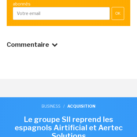
abonnés
OK
Commentaire
BUSINESS
/
ACQUISITION
Le groupe SII reprend les
espagnols Airtificial et Aertec
Solutions