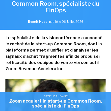
Common Room, spécialiste du
FinOps
Benoît Huet
,
publié le 06 Juillet 2026
Le spécialiste de la visioconférence a annoncé
le rachat de la start-up Common Room, dont la
plateforme permet d'unifier et d'analyser les
signaux d'achat fragmentés afin de propulser
l'efficacité des équipes de vente via son outil
Zoom Revenue Accelerator.
ARTICLE SUIVANT
Zoom acquiert la start-up Common Room,
spécialiste du FinOps