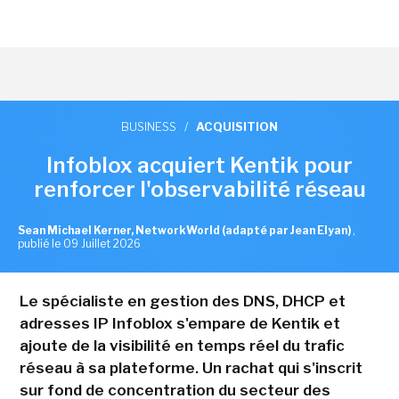
BUSINESS
/
ACQUISITION
Infoblox acquiert Kentik pour
renforcer l'observabilité réseau
Sean Michael Kerner, NetworkWorld (adapté par Jean Elyan)
,
publié le 09 Juillet 2026
Le spécialiste en gestion des DNS, DHCP et
adresses IP Infoblox s'empare de Kentik et
ajoute de la visibilité en temps réel du trafic
réseau à sa plateforme. Un rachat qui s'inscrit
sur fond de concentration du secteur des