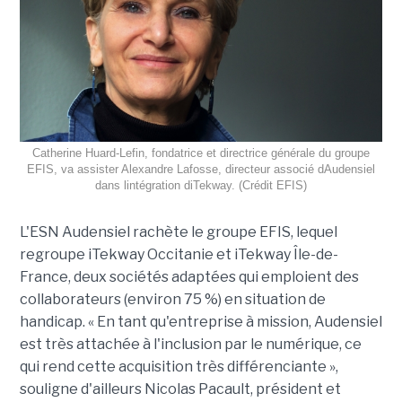
Catherine Huard-Lefin, fondatrice et directrice générale du groupe
EFIS, va assister Alexandre Lafosse, directeur associé dAudensiel
dans lintégration diTekway. (Crédit EFIS)
L'ESN Audensiel rachète le groupe EFIS, lequel
regroupe iTekway Occitanie et iTekway Île-de-
France, deux sociétés adaptées qui emploient des
collaborateurs (environ 75 %) en situation de
handicap. « En tant qu'entreprise à mission, Audensiel
est très attachée à l'inclusion par le numérique, ce
qui rend cette acquisition très différenciante »,
souligne d'ailleurs Nicolas Pacault, président et