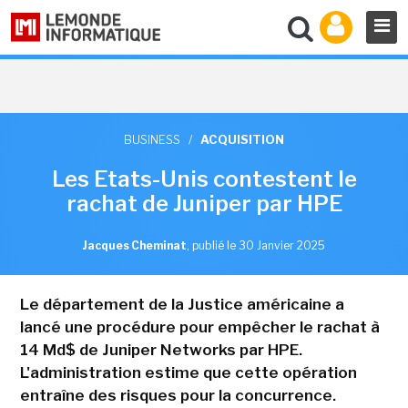
BUSINESS
/
ACQUISITION
Les Etats-Unis contestent le
rachat de Juniper par HPE
Jacques Cheminat
,
publié le 30 Janvier 2025
Le département de la Justice américaine a
lancé une procédure pour empêcher le rachat à
14 Md$ de Juniper Networks par HPE.
L'administration estime que cette opération
entraîne des risques pour la concurrence.