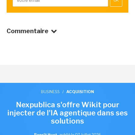
OK
Commentaire
BUSINESS
/
ACQUISITION
Nexpublica s'offre Wikit pour
injecter de l'IA agentique dans ses
solutions
Benoît Huet
,
publié le 07 Juillet 2026