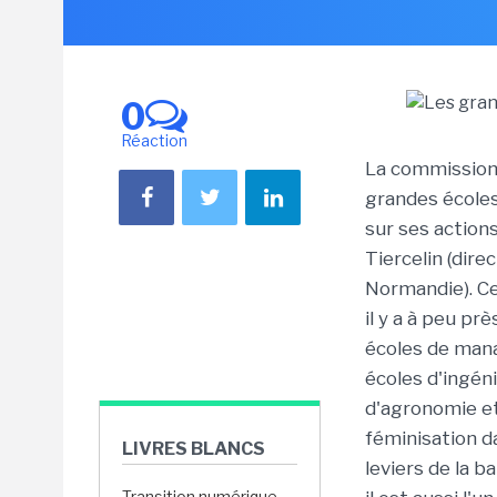
0
Réaction
La commission
grandes écoles 
sur ses actions
Tiercelin (dir
Normandie). Ce
il y a à peu pr
écoles de manag
écoles d'ingén
d'agronomie et
féminisation d
LIVRES BLANCS
leviers de la 
Transition numérique