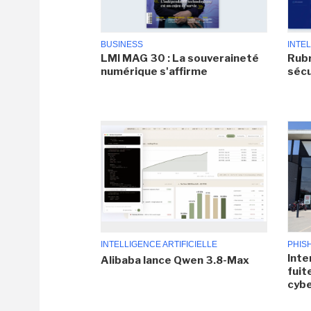
BUSINESS
INTEL
LMI MAG 30 : La souveraineté
Rubr
numérique s'affirme
sécu
INTELLIGENCE ARTIFICIELLE
PHIS
Inte
Alibaba lance Qwen 3.8-Max
fuit
cyb