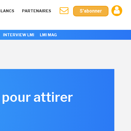
S'abonner
BLANCS
PARTENAIRES
INTERVIEW LMI
LMI MAG
pour attirer