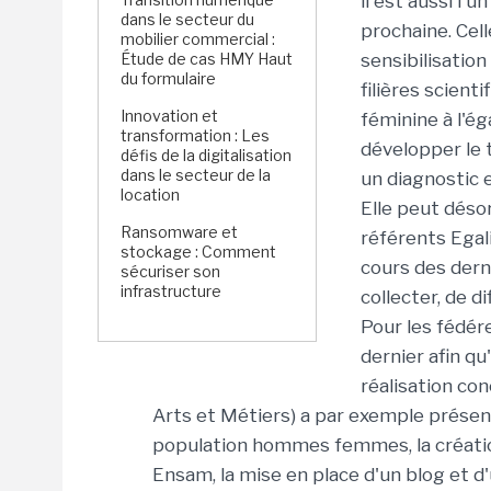
il est aussi l'
dans le secteur du
prochaine. Cell
mobilier commercial :
Étude de cas HMY Haut
sensibilisation
du formulaire
filières scient
Innovation et
féminine à l'é
transformation : Les
développer le 
défis de la digitalisation
dans le secteur de la
un diagnostic 
location
Elle peut déso
Ransomware et
référents Egali
stockage : Comment
cours des derni
sécuriser son
infrastructure
collecter, de d
Pour les fédére
dernier afin q
réalisation co
Arts et Métiers) a par exemple présenté
population hommes femmes, la création
Ensam, la mise en place d'un blog et d'