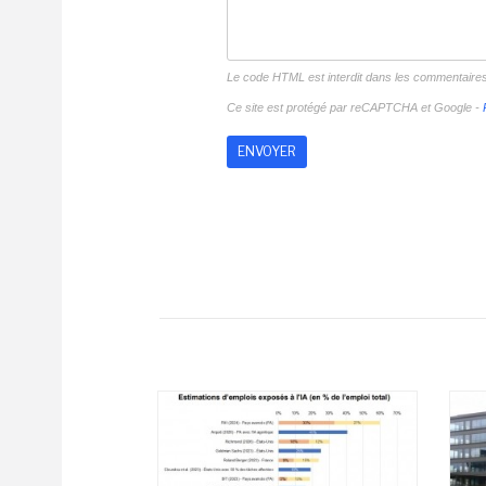
Le code HTML est interdit dans les commentaire
Ce site est protégé par reCAPTCHA et Google -