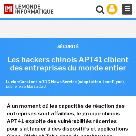
SÉCURITÉ
Les hackers chinois APT41 ciblent
des entreprises du monde entier
Lucian Constantin / IDG News Service (adaptation : Jean Elyan)
,
publié le 26 Mars 2020
À un moment où les capacités de réaction des
entreprises sont affaiblies, le groupe chinois
APT41 exploite des vulnérabilités récentes
pour s'attaquer à des dispositifs et applications