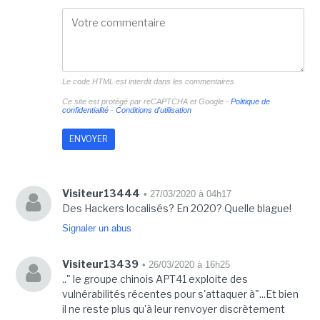
Le code HTML est interdit dans les commentaires
Ce site est protégé par reCAPTCHA et Google -
Politique de
confidentialité
-
Conditions d'utilisation
Visiteur13444
• 27/03/2020 à 04h17
Des Hackers localisés? En 2020? Quelle blague!
Signaler un abus
Visiteur13439
• 26/03/2020 à 16h25
.." le groupe chinois APT41 exploite des
vulnérabilités récentes pour s'attaquer à"...Et bien
il ne reste plus qu'à leur renvoyer discrètement