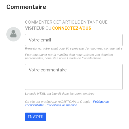
Commentaire
COMMENTER CET ARTICLE EN TANT QUE
VISITEUR
OU
CONNECTEZ-VOUS
Renseignez votre email pour être prévenu d'un nouveau commentaire
Pour tout savoir sur la manière dont nous traitons vos données
personnelles, consultez notre
Charte de Confidentialité.
Le code HTML est interdit dans les commentaires
Ce site est protégé par reCAPTCHA et Google -
Politique de
confidentialité
-
Conditions d'utilisation