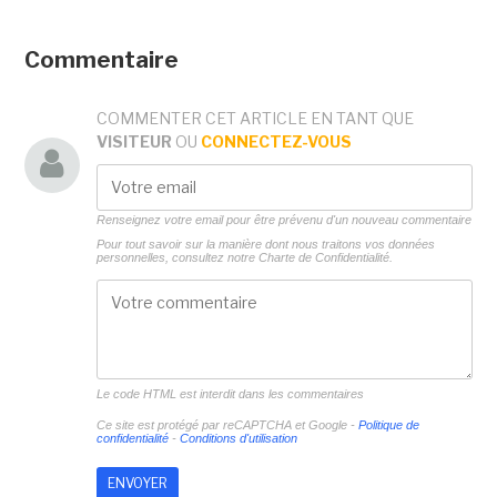
Commentaire
COMMENTER CET ARTICLE EN TANT QUE
VISITEUR
OU
CONNECTEZ-VOUS
Renseignez votre email pour être prévenu d'un nouveau commentaire
Pour tout savoir sur la manière dont nous traitons vos données
personnelles, consultez notre
Charte de Confidentialité.
Le code HTML est interdit dans les commentaires
Ce site est protégé par reCAPTCHA et Google -
Politique de
confidentialité
-
Conditions d'utilisation