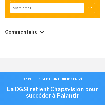
abonnés
OK
Commentaire
BUSINESS
/
SECTEUR PUBLIC / PRIVÉ
La DGSI retient Chapsvision pour
succéder à Palantir