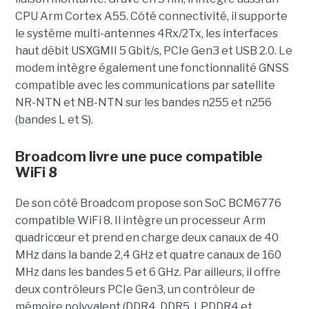
CPU Arm Cortex A55. Côté connectivité, il supporte
le système multi-antennes 4Rx/2Tx, les interfaces
haut débit USXGMII 5 Gbit/s, PCIe Gen3 et USB 2.0. Le
modem intègre également une fonctionnalité GNSS
compatible avec les communications par satellite
NR-NTN et NB-NTN sur les bandes n255 et n256
(bandes L et S).
Broadcom livre une puce compatible
WiFi 8
De son côté Broadcom propose son SoC BCM6776
compatible WiFi 8. Il intègre un processeur Arm
quadricœur et prend en charge deux canaux de 40
MHz dans la bande 2,4 GHz et quatre canaux de 160
MHz dans les bandes 5 et 6 GHz. Par ailleurs, il offre
deux contrôleurs PCIe Gen3, un contrôleur de
mémoire polyvalent (DDR4, DDR5, LPDDR4 et