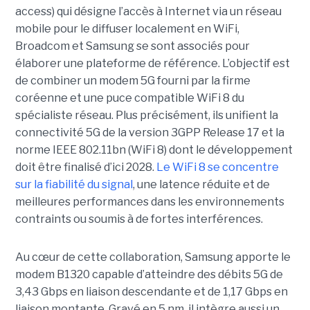
access) qui désigne l’accès à Internet via un réseau
mobile pour le diffuser localement en WiFi,
Broadcom et Samsung se sont associés pour
élaborer une plateforme de référence. L’objectif est
de combiner un modem 5G fourni par la firme
coréenne et une puce compatible WiFi 8 du
spécialiste réseau. Plus précisément, ils unifient la
connectivité 5G de la version 3GPP Release 17 et la
norme IEEE 802.11bn (WiFi 8) dont le développement
doit être finalisé d’ici 2028.
Le WiFi 8 se concentre
sur la fiabilité du signal
, une latence réduite et de
meilleures performances dans les environnements
contraints ou soumis à de fortes interférences.
Au cœur de cette collaboration, Samsung apporte le
modem B1320 capable d’atteindre des débits 5G de
3,43 Gbps en liaison descendante et de 1,17 Gbps en
liaison montante. Gravé en 5 nm, il intègre aussi un