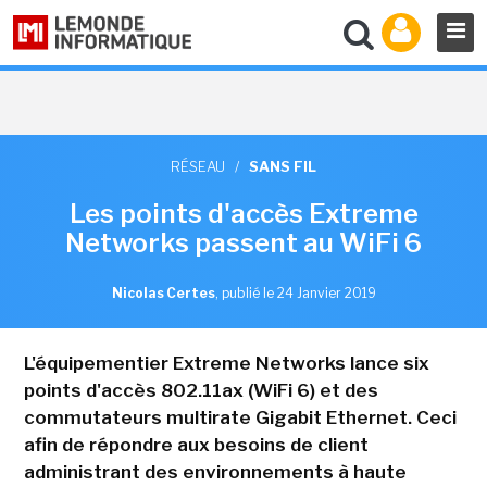
RÉSEAU
/
SANS FIL
Les points d'accès Extreme
Networks passent au WiFi 6
Nicolas Certes
,
publié le 24 Janvier 2019
L'équipementier Extreme Networks lance six
points d'accès 802.11ax (WiFi 6) et des
commutateurs multirate Gigabit Ethernet. Ceci
afin de répondre aux besoins de client
administrant des environnements à haute