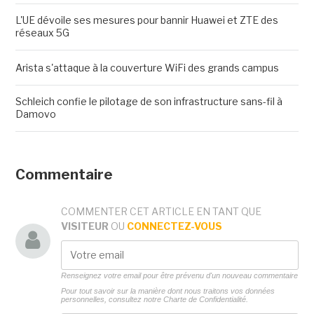
L'UE dévoile ses mesures pour bannir Huawei et ZTE des
réseaux 5G
Arista s'attaque à la couverture WiFi des grands campus
Schleich confie le pilotage de son infrastructure sans-fil à
Damovo
Commentaire
COMMENTER CET ARTICLE EN TANT QUE
VISITEUR
OU
CONNECTEZ-VOUS
Renseignez votre email pour être prévenu d'un nouveau commentaire
Pour tout savoir sur la manière dont nous traitons vos données
personnelles, consultez notre
Charte de Confidentialité.