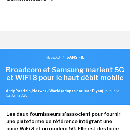
RÉSEAU
/
SANS FIL
Broadcom et Samsung marient 5G
et WiFi 8 pour le haut débit mobile
Andy Patrizio, Network World (adapté par Jean Elyan)
,
publié le
02 Juin 2026
Les deux fournisseurs s'associent pour fournir
une plateforme de référence intégrant une
puce WiFi 8 et un modem 5G. Elle est destinée