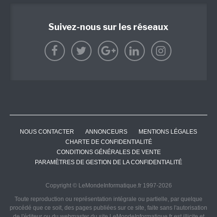
Suivez-nous sur les réseaux
NOUS CONTACTER
ANNONCEURS
MENTIONS LÉGALES
CHARTE DE CONFIDENTIALITÉ
CONDITIONS GÉNÉRALES DE VENTE
PARAMÈTRES DE GESTION DE LA CONFIDENTIALITÉ
Copyright © LeMondeInformatique.fr 1997-2026
Toute reproduction ou représentation intégrale ou partielle, par quelque
procédé que ce soit, des pages publiées sur ce site, faite sans l'autorisation
de l'éditeur ou du webmaster du site LeMondeInformatique.fr est illicite et