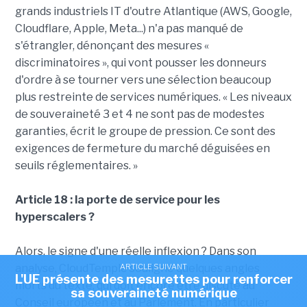
grands industriels IT d'outre Atlantique (AWS, Google,
Cloudflare, Apple, Meta...) n'a pas manqué de
s'étrangler, dénonçant des mesures «
discriminatoires », qui vont pousser les donneurs
d'ordre à se tourner vers une sélection beaucoup
plus restreinte de services numériques. « Les niveaux
de souveraineté 3 et 4 ne sont pas de modestes
garanties, écrit le groupe de pression. Ce sont des
exigences de fermeture du marché déguisées en
seuils réglementaires. »
Article 18 : la porte de service pour les
hyperscalers ?
Alors, le signe d'une réelle inflexion ? Dans son
analyse, CloudTemple souligne quelques angles
ARTICLE SUIVANT
L'UE présente des mesurettes pour renforcer
morts du texte, qui doit encore être discuté au
sa souveraineté numérique
Conseil européen et au Parlement. En particulier