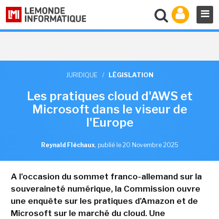
JURIDIQUE
/
LÉGISLATION
Les pratiques cloud d'AWS et
Microsoft dans le viseur de
l'Europe
Reynald Fléchaux
,
publié le 20 Novembre 2025
A l'occasion du sommet franco-allemand sur la
souveraineté numérique, la Commission ouvre
une enquête sur les pratiques d'Amazon et de
Microsoft sur le marché du cloud. Une