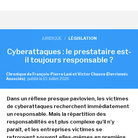
JURIDIQUE
/
LÉGISLATION
Cyberattaques : le prestataire est-
il toujours responsable ?
Chronique de François-Pierre Lani et Victor Chauve (Derriennic
Associés)
,
publié le 10 Juillet 2026
Dans un réflexe presque pavlovien, les victimes
de cyberattaques recherchent immédiatement
un responsable. Mais la répartition des
responsabilités est plus complexe qu'il n'y
paraît, et les entreprises victimes se
retrouvent souvent elles-mêmes en première