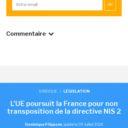
OK
Commentaire
JURIDIQUE
/
LÉGISLATION
L'UE poursuit la France pour non
transposition de la directive NIS 2
Dominique Filippone
,
publié le 09 Juillet 2026