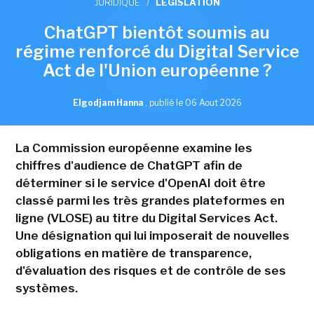
JURIDIQUE
/
LÉGISLATION
ChatGPT bientôt soumis au
régime renforcé du Digital Service
Act de l'Union européenne ?
Elgodjam Hanna
,
publié le 06 Aout 2026
La Commission européenne examine les
chiffres d'audience de ChatGPT afin de
déterminer si le service d'OpenAI doit être
classé parmi les très grandes plateformes en
ligne (VLOSE) au titre du Digital Services Act.
Une désignation qui lui imposerait de nouvelles
obligations en matière de transparence,
d'évaluation des risques et de contrôle de ses
systèmes.