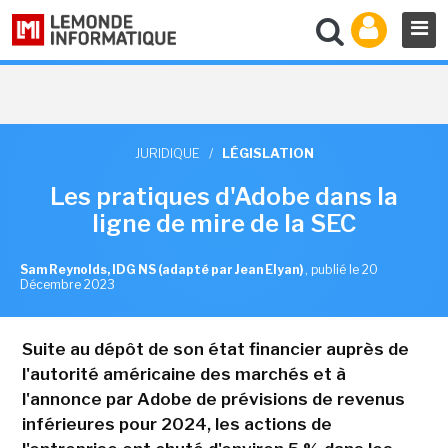
JURIDIQUE
/
LÉGISLATION
Les pratiques d'Adobe dans la
ligne de mire de la SEC
Sam Reynolds, IDG NS (adapté par Jean Elyan)
,
publié le 20
Décembre 2023
Suite au dépôt de son état financier auprès de
l'autorité américaine des marchés et à
l'annonce par Adobe de prévisions de revenus
inférieures pour 2024, les actions de