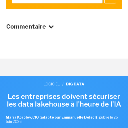
Commentaire
LOGICIEL
/
BIG DATA
Les entreprises doivent sécuriser
les data lakehouse à l'heure de l'IA
Maria Korolov, CIO (adapté par Emmanuelle Delsol)
,
publié le 26
Juin 2026