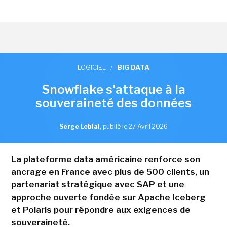
LOGICIEL
/
BIG DATA
Snowflake s'attaque à la
souveraineté des données
Serge Leblal
,
publié le 27 Avril 2026
La plateforme data américaine renforce son
ancrage en France avec plus de 500 clients, un
partenariat stratégique avec SAP et une
approche ouverte fondée sur Apache Iceberg
et Polaris pour répondre aux exigences de
souveraineté.