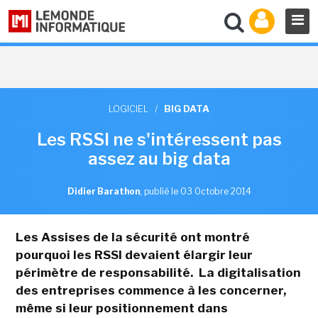
LOGICIEL
/
BIG DATA
Les RSSI ne s'intéressent pas
assez au big data
Didier Barathon
,
publié le 03 Octobre 2014
Les Assises de la sécurité ont montré
pourquoi les RSSI devaient élargir leur
périmètre de responsabilité. La digitalisation
des entreprises commence à les concerner,
même si leur positionnement dans