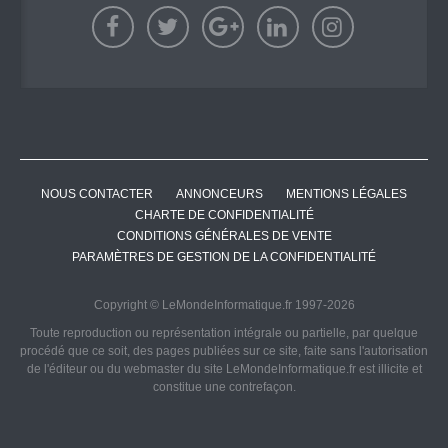
NOUS CONTACTER
ANNONCEURS
MENTIONS LÉGALES
CHARTE DE CONFIDENTIALITÉ
CONDITIONS GÉNÉRALES DE VENTE
PARAMÈTRES DE GESTION DE LA CONFIDENTIALITÉ
Copyright © LeMondeInformatique.fr 1997-2026
Toute reproduction ou représentation intégrale ou partielle, par quelque
procédé que ce soit, des pages publiées sur ce site, faite sans l'autorisation
de l'éditeur ou du webmaster du site LeMondeInformatique.fr est illicite et
constitue une contrefaçon.