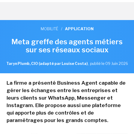
MOBILITÉ
/
APPLICATION
Meta greffe des agents métiers
sur ses réseaux sociaux
Taryn Plumb, CIO (adapté par Louise Costa)
,
publié le 09 Juin 2026
La firme a présenté Business Agent capable de
gérer les échanges entre les entreprises et
leurs clients sur WhatsApp, Messenger et
Instagram. Elle propose aussi une plateforme
qui apporte plus de contrôles et de
paramétrages pour les grands comptes.