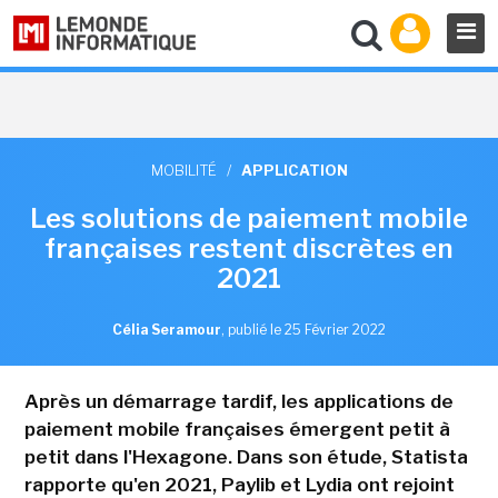
MOBILITÉ
/
APPLICATION
Les solutions de paiement mobile
françaises restent discrètes en
2021
Célia Seramour
,
publié le 25 Février 2022
Après un démarrage tardif, les applications de
paiement mobile françaises émergent petit à
petit dans l'Hexagone. Dans son étude, Statista
rapporte qu'en 2021, Paylib et Lydia ont rejoint