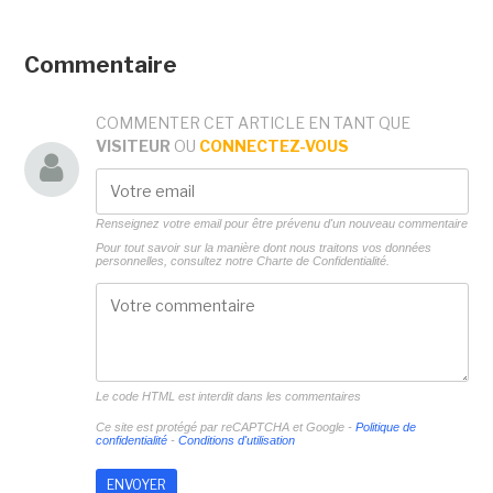
Commentaire
COMMENTER CET ARTICLE EN TANT QUE
VISITEUR
OU
CONNECTEZ-VOUS
Renseignez votre email pour être prévenu d'un nouveau commentaire
Pour tout savoir sur la manière dont nous traitons vos données
personnelles, consultez notre
Charte de Confidentialité.
Le code HTML est interdit dans les commentaires
Ce site est protégé par reCAPTCHA et Google -
Politique de
confidentialité
-
Conditions d'utilisation