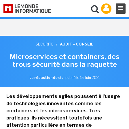
SÉCURITÉ
/
AUDIT - CONSEIL
Microservices et containers, des
trous sécurité dans la raquette
La rédaction de cio
,
publié le 15 Juin 2021
Les développements agiles poussent à l'usage
de technologies innovantes comme les
containers et les microsoervices. Très
pratiques, ils nécessitent toutefois une
attention particulière en termes de