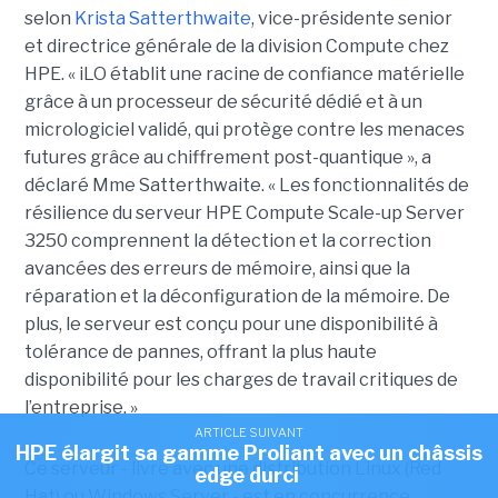
selon
Krista Satterthwaite
, vice-présidente senior
et directrice générale de la division Compute chez
HPE. « iLO établit une racine de confiance matérielle
grâce à un processeur de sécurité dédié et à un
micrologiciel validé, qui protège contre les menaces
futures grâce au chiffrement post-quantique », a
déclaré Mme Satterthwaite. « Les fonctionnalités de
résilience du serveur HPE Compute Scale-up Server
3250 comprennent la détection et la correction
avancées des erreurs de mémoire, ainsi que la
réparation et la déconfiguration de la mémoire. De
plus, le serveur est conçu pour une disponibilité à
tolérance de pannes, offrant la plus haute
disponibilité pour les charges de travail critiques de
l’entreprise. »
ARTICLE SUIVANT
HPE élargit sa gamme Proliant avec un châssis
Ce serveur - livré avec une distribution Linux (Red
edge durci
Hat) ou Windows Server - est en concurrence