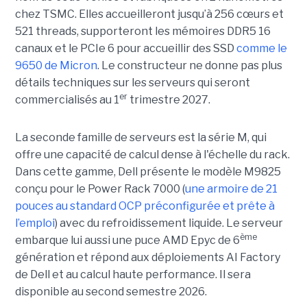
chez TSMC. Elles accueilleront jusqu’à 256 cœurs et
521 threads, supporteront les mémoires DDR5 16
canaux et le PCIe 6 pour accueillir des SSD
comme le
9650 de Micron
. Le constructeur ne donne pas plus
détails techniques sur les serveurs qui seront
er
commercialisés au 1
trimestre 2027.
La seconde famille de serveurs est la série M, qui
offre une capacité de calcul dense à l'échelle du rack.
Dans cette gamme, Dell présente le modèle M9825
conçu pour le Power Rack 7000 (
une armoire de 21
pouces au standard OCP préconfigurée et prête à
l’emploi
) avec du refroidissement liquide. Le serveur
ème
embarque lui aussi une puce AMD Epyc de 6
génération et répond aux déploiements AI Factory
de Dell et au calcul haute performance. Il sera
disponible au second semestre 2026.