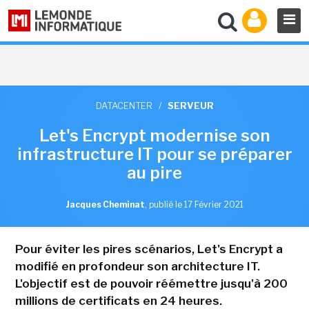
DATACENTER
/
SERVEUR
Let's Encrypt modernise son
infrastructure IT pour se préparer
au pire
Jacques Cheminat
,
publié le 17 Février 2021
Pour éviter les pires scénarios, Let's Encrypt a
modifié en profondeur son architecture IT.
L'objectif est de pouvoir réémettre jusqu'à 200
millions de certificats en 24 heures.