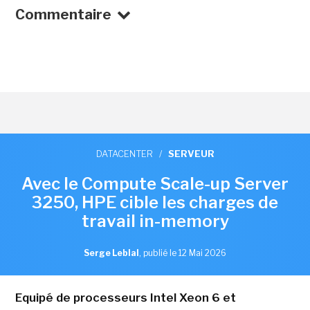
Commentaire
DATACENTER
/
SERVEUR
Avec le Compute Scale-up Server
3250, HPE cible les charges de
travail in-memory
Serge Leblal
,
publié le 12 Mai 2026
Equipé de processeurs Intel Xeon 6 et