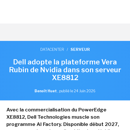
DATACENTER
/
SERVEUR
Dell adopte la plateforme Vera
Rubin de Nvidia dans son serveur
XE8812
Benoît Huet
,
publié le 24 Juin 2026
Avec la commercialisation du PowerEdge
XE8812, Dell Technologies muscle son
programme AI Factory. Disponible début 2027,