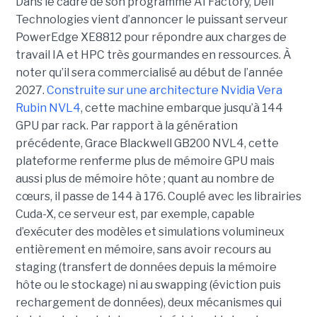
Dans le cadre de son programme AI Factory, Dell
Technologies vient d’annoncer le puissant serveur
PowerEdge XE8812 pour répondre aux charges de
travail IA et HPC très gourmandes en ressources. À
noter qu’il sera commercialisé au début de l’année
2027.
Construite sur une architecture Nvidia Vera
Rubin NVL4
, cette machine embarque jusqu’à 144
GPU par rack. Par rapport à la génération
précédente, Grace Blackwell GB200 NVL4, cette
plateforme renferme plus de mémoire GPU mais
aussi plus de mémoire hôte ; quant au nombre de
cœurs, il passe de 144 à 176. Couplé avec les librairies
Cuda-X, ce serveur est, par exemple, capable
d’exécuter des modèles et simulations volumineux
entièrement en mémoire, sans avoir recours au
staging (transfert de données depuis la mémoire
hôte ou le stockage) ni au swapping (éviction puis
rechargement de données), deux mécanismes qui