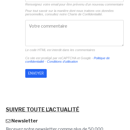
Renseignez votre email pour être prévenu d'un nouveau commentaire
Pour tout savoir sur la manière dont nous traitons vos données
personnelles, consultez notre
Charte de Confidentialité.
Le code HTML est interdit dans les commentaires
Ce site est protégé par reCAPTCHA et Google -
Politique de
confidentialité
-
Conditions d'utilisation
SUIVRE TOUTE L'ACTUALITÉ
Newsletter
Recevez notre newsletter comme plus de 50 000