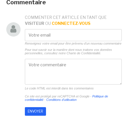
Commentaire
COMMENTER CET ARTICLE EN TANT QUE
VISITEUR
OU
CONNECTEZ-VOUS
Renseignez votre email pour être prévenu d'un nouveau commentaire
Pour tout savoir sur la manière dont nous traitons vos données
personnelles, consultez notre
Charte de Confidentialité.
Le code HTML est interdit dans les commentaires
Ce site est protégé par reCAPTCHA et Google -
Politique de
confidentialité
-
Conditions d'utilisation