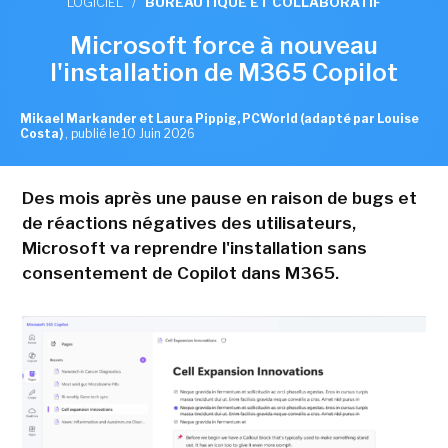
LOGICIEL
/
BUREAUTIQUE ET COLLABORATIF
Microsoft force à nouveau
l'installation de M365 Copilot
Mikael Markander et Laura Pippig, PCWorld (adapté par Louise
Costa)
,
publié le 10 Juin 2026
Des mois après une pause en raison de bugs et
de réactions négatives des utilisateurs,
Microsoft va reprendre l'installation sans
consentement de Copilot dans M365.