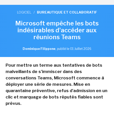
LOGICIEL
/
BUREAUTIQUE ET COLLABORATIF
Microsoft empêche les bots
indésirables d'accéder aux
réunions Teams
Dominique Filippone
,
publié le 01 Juillet 2026
Pour mettre un terme aux tentatives de bots
malveillants de s'immiscer dans des
conversations Teams, Microsoft commence à
déployer une série de mesures. Mise en
quarantaine préventive, refus d'admission en un
clic et marquage de bots réputés fiables sont
prévus.