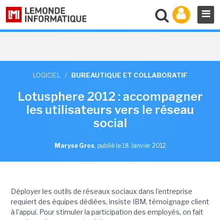
LOGICIEL
/
BUREAUTIQUE ET COLLABORATIF
Lotusphere 2012 : accompagner
les utilisateurs vers le réseau
social
Maryse Gros
,
publié le 18 Janvier 2012
Déployer les outils de réseaux sociaux dans l'entreprise
requiert des équipes dédiées, insiste IBM, témoignage client
à l'appui. Pour stimuler la participation des employés, on fait