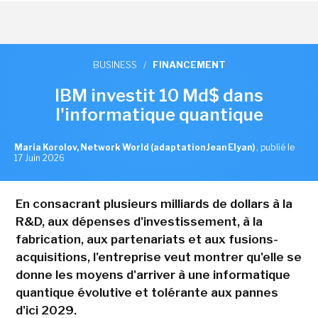
BUSINESS
/
FINANCEMENT
IBM investit 10 Md$ dans
l'informatique quantique
Maria Korolov, Network World (adaptation Jean Elyan)
,
publié le
17 Juin 2026
En consacrant plusieurs milliards de dollars à la
R&D, aux dépenses d'investissement, à la
fabrication, aux partenariats et aux fusions-
acquisitions, l'entreprise veut montrer qu'elle se
donne les moyens d'arriver à une informatique
quantique évolutive et tolérante aux pannes
d'ici 2029.