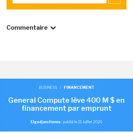
Commentaire
BUSINESS
/
FINANCEMENT
General Compute lève 400 M $ en
financement par emprunt
Elgodjam Hanna
,
publié le 21 Juillet 2026