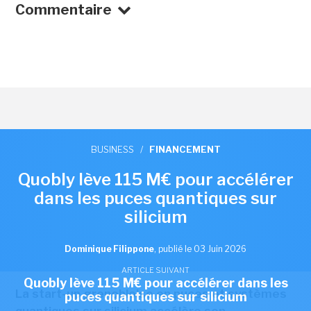
Commentaire
BUSINESS
/
FINANCEMENT
Quobly lève 115 M€ pour accélérer
dans les puces quantiques sur
silicium
Dominique Filippone
,
publié le 03 Juin 2026
ARTICLE SUIVANT
Quobly lève 115 M€ pour accélérer dans les
La start-up grenobloise en puces et systèmes
puces quantiques sur silicium