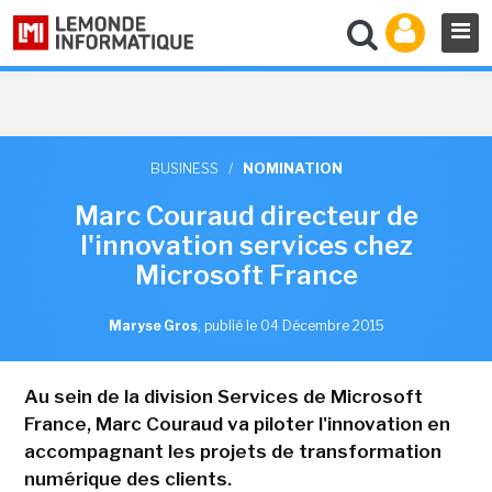
BUSINESS
/
NOMINATION
Marc Couraud directeur de
l'innovation services chez
Microsoft France
Maryse Gros
,
publié le 04 Décembre 2015
Au sein de la division Services de Microsoft
France, Marc Couraud va piloter l'innovation en
accompagnant les projets de transformation
numérique des clients.