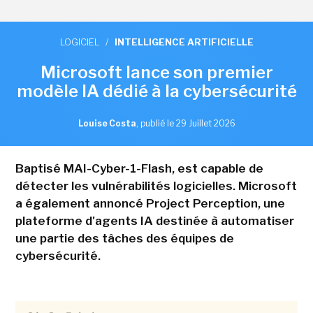
LOGICIEL
/
INTELLIGENCE ARTIFICIELLE
Microsoft lance son premier
modèle IA dédié à la cybersécurité
Louise Costa
,
publié le 29 Juillet 2026
Baptisé MAI-Cyber-1-Flash, est capable de
détecter les vulnérabilités logicielles. Microsoft
a également annoncé Project Perception, une
plateforme d'agents IA destinée à automatiser
une partie des tâches des équipes de
cybersécurité.