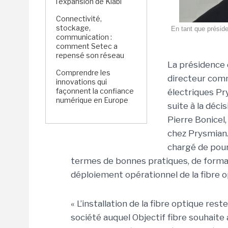
l'expansion de Kiabi
Connectivité,
stockage,
En tant que préside
communication :
comment Setec a
repensé son réseau
La présidence 
Comprendre les
directeur comm
innovations qui
façonnent la confiance
électriques Pr
numérique en Europe
suite à la déci
Pierre Bonicel,
chez Prysmian. 
chargé de pours
termes de bonnes pratiques, de format
déploiement opérationnel de la fibre op
« L’installation de la fibre optique re
société auquel Objectif fibre souhaite 