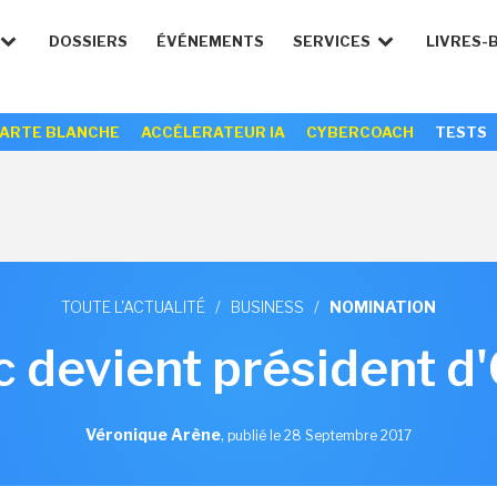
DOSSIERS
ÉVÉNEMENTS
SERVICES
LIVRES-
ARTE BLANCHE
ACCÉLERATEUR IA
CYBERCOACH
TESTS
TOUTE L'ACTUALITÉ
/
BUSINESS
/
NOMINATION
 devient président d'O
Véronique Arène
,
publié le 28 Septembre 2017