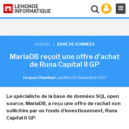
LOGICIEL
/
BASE DE DONNÉES
MariaDB reçoit une offre d'achat
de Runa Capital II GP
Jacques Cheminat
,
publié le 20 Septembre 2023
Le spécialiste de la base de données SQL open
source, MariaDB, a reçu une offre de rachat non
sollicitée par un fonds d'investissement, Runa
Capital II GP.