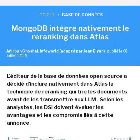
LOGICIEL
/
BASE DE DONNÉES
MongoDB intègre nativement le
reranking dans Atlas
Anirban Ghoshal, Infoworld (adapté par Jean Elyan)
,
publié le 01
Juillet 2026
L'éditeur de la base de données open source a
décidé d'inclure nativement dans Atlas la
technique de reranking qui trie les documents
avant de les transmettre aux LLM . Selon les
analystes, les DSI doivent évaluer les
avantages et les compromis liés à cette
annonce.