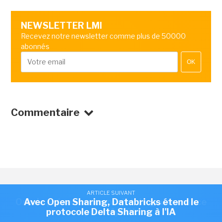
NEWSLETTER LMI
Recevez notre newsletter comme plus de 50000
abonnés
OK
Commentaire
ARTICLE SUIVANT
ARTICLE SUIVANT
Oracle présente son projet de gouvernance
Avec Open Sharing, Databricks étend le
protocole Delta Sharing à l'IA
pour MySQL
LOGICIEL
/
BASE DE DONNÉES