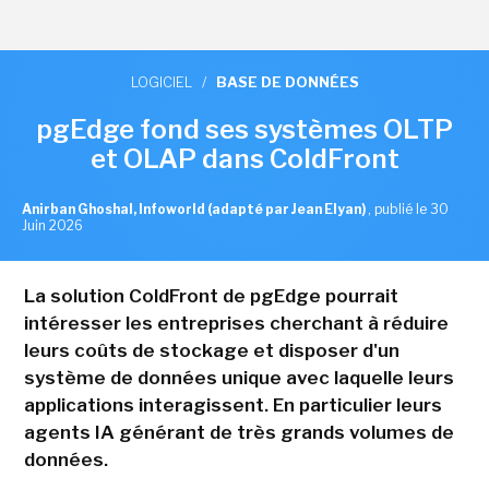
LOGICIEL
/
BASE DE DONNÉES
pgEdge fond ses systèmes OLTP
et OLAP dans ColdFront
Anirban Ghoshal, Infoworld (adapté par Jean Elyan)
,
publié le 30
Juin 2026
La solution ColdFront de pgEdge pourrait
intéresser les entreprises cherchant à réduire
leurs coûts de stockage et disposer d'un
système de données unique avec laquelle leurs
applications interagissent. En particulier leurs
agents IA générant de très grands volumes de
données.