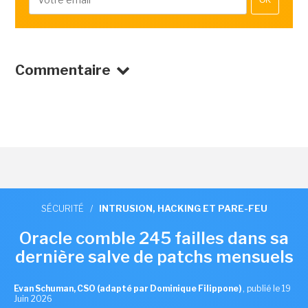
OK
Commentaire
SÉCURITÉ
/
INTRUSION, HACKING ET PARE-FEU
Oracle comble 245 failles dans sa
dernière salve de patchs mensuels
Evan Schuman, CSO (adapté par Dominique Filippone)
,
publié le 19
Juin 2026