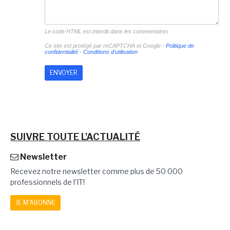
Le code HTML est interdit dans les commentaires
Ce site est protégé par reCAPTCHA et Google -
Politique de
confidentialité
-
Conditions d'utilisation
SUIVRE TOUTE L'ACTUALITÉ
Newsletter
Recevez notre newsletter comme plus de 50 000
professionnels de l'IT!
JE M'ABONNE