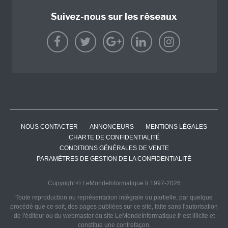
Suivez-nous sur les réseaux
NOUS CONTACTER
ANNONCEURS
MENTIONS LÉGALES
CHARTE DE CONFIDENTIALITÉ
CONDITIONS GÉNÉRALES DE VENTE
PARAMÈTRES DE GESTION DE LA CONFIDENTIALITÉ
Copyright © LeMondeInformatique.fr 1997-2026
Toute reproduction ou représentation intégrale ou partielle, par quelque
procédé que ce soit, des pages publiées sur ce site, faite sans l'autorisation
de l'éditeur ou du webmaster du site LeMondeInformatique.fr est illicite et
constitue une contrefaçon.