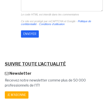
Le code HTML est interdit dans les commentaires
Ce site est protégé par reCAPTCHA et Google -
Politique de
confidentialité
-
Conditions d'utilisation
SUIVRE TOUTE L'ACTUALITÉ
Newsletter
Recevez notre newsletter comme plus de 50 000
professionnels de l'IT!
JE M'ABONNE