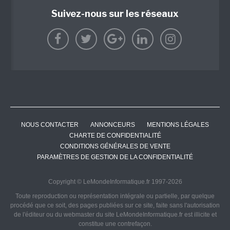
Suivez-nous sur les réseaux
NOUS CONTACTER
ANNONCEURS
MENTIONS LÉGALES
CHARTE DE CONFIDENTIALITÉ
CONDITIONS GÉNÉRALES DE VENTE
PARAMÈTRES DE GESTION DE LA CONFIDENTIALITÉ
Copyright © LeMondeInformatique.fr 1997-2026
Toute reproduction ou représentation intégrale ou partielle, par quelque
procédé que ce soit, des pages publiées sur ce site, faite sans l'autorisation
de l'éditeur ou du webmaster du site LeMondeInformatique.fr est illicite et
constitue une contrefaçon.