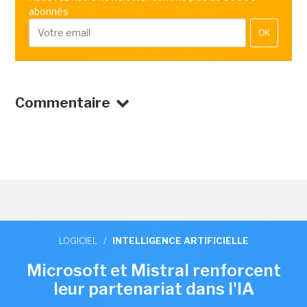
abonnés
OK
Commentaire
LOGICIEL
/
INTELLIGENCE ARTIFICIELLE
Microsoft et Mistral renforcent
leur partenariat dans l'IA