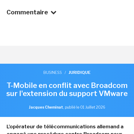
Commentaire
BUSINESS
/
JURIDIQUE
T-Mobile en conflit avec Broadcom
sur l'extension du support VMware
Jacques Cheminat
,
publié le 01 Juillet 2026
L'opérateur de télécommunications allemand a
engagé une procédure contre Broadcom pour