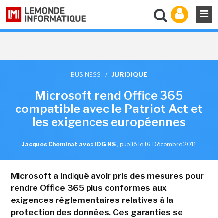
BUSINESS
/
JURIDIQUE
Microsoft rend Office 365
compatible avec le Patriot Act et
les exigences européennes
Jacques Cheminat avec IDG NS
,
publié le 16 Décembre 2011
Microsoft a indiqué avoir pris des mesures pour
rendre Office 365 plus conformes aux
exigences réglementaires relatives à la
protection des données. Ces garanties se