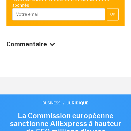
abonnés
OK
Commentaire
BUSINESS
/
JURIDIQUE
La Commission européenne
sanctionne AliExpress à hauteur