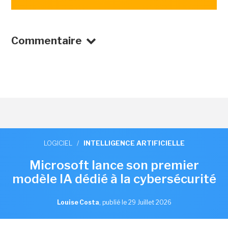
Commentaire
LOGICIEL
/
INTELLIGENCE ARTIFICIELLE
Microsoft lance son premier
modèle IA dédié à la cybersécurité
Louise Costa
,
publié le 29 Juillet 2026